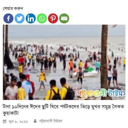
শেয়ার করুন
টানা ১০দিনের ঈদের ছুটি ঘিরে পর্যটকদের ভিড়ে মুখর সমুদ্র সৈকত
কুয়াকাটা
Author
Posted
পটুয়াখালী টাইমস
জুন ৮, ২০২৫
on