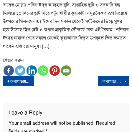
রাসেল মোল্লাঃ পবিত্র ঈদুল আজহার ছুটি, সাপ্তাহিক ছুটি ও সরকারি বন্ধ
মিলিয়ে ১০ দিনের ছুটি ঘিরে পটুয়াখালীর কুয়াকাটা সমুদ্রসৈকত রূপ নিয়েছে
উৎসবের মিলনমেলায়। ঈদের দিন সকাল থেকেই পর্যটকদের ভিড়ে মুখর
হয়ে উঠেছে স্নিগ্ধ ঢেউ ও অপার প্রাকৃতিক সৌন্দর্যে ঘেরা এই সৈকত। শনিবার
ঈদের নামাজ শেষে সকাল থেকেই কুয়াকাটার বিস্তৃত উপকূলে ভিড় জমাতে
থাকেন হাজারো মানুষ। […]
শেয়ার করুন
Post
কলাপাড়ায় প্রতিবন্ধীদের সুবর্ণ নাগরিক কার্ড ও সুদমুক্ত ক্ষুদ্রঋণ বিতরণ কার্যক্রম
কলাপাড়া উপজেলা নির্বাহী কর্মকর্তার বিরুদ্ধে মিথ্যা অপপ্রচারের প্রতিবাদে মানববন্ধন
navigation
Leave a Reply
Your email address will not be published.
Required
fields are marked
*