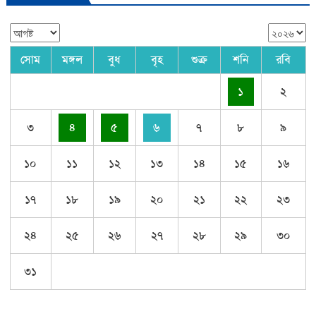
সোম
মঙ্গল
বুধ
বৃহ
শুক্র
শনি
রবি
১
২
৩
৪
৫
৬
৭
৮
৯
১০
১১
১২
১৩
১৪
১৫
১৬
১৭
১৮
১৯
২০
২১
২২
২৩
২৪
২৫
২৬
২৭
২৮
২৯
৩০
৩১