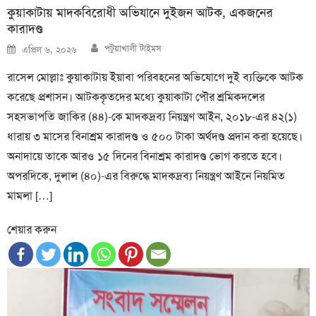
কুয়াকাটায় মাদকবিরোধী অভিযানে দুইজন আটক, একজনের
কারাদণ্ড
Author
Posted
পটুয়াখালী টাইমস
এপ্রিল ৬, ২০২৬
on
রাসেল মোল্লাঃ কুয়াকাটায় ইয়াবা পরিবহনের অভিযোগে দুই ব্যক্তিকে আটক
করেছে প্রশাসন। আটককৃতদের মধ্যে কুয়াকাটা পৌর শ্রমিকদলের
সহসভাপতি জাকির (৪৪)-কে মাদকদ্রব্য নিয়ন্ত্রণ আইন, ২০১৮-এর ৪২(১)
ধারায় ৩ মাসের বিনাশ্রম কারাদণ্ড ও ৫০০ টাকা অর্থদণ্ড প্রদান করা হয়েছে।
অনাদায়ে তাকে আরও ১৫ দিনের বিনাশ্রম কারাদণ্ড ভোগ করতে হবে।
অপরদিকে, দুলাল (৪০)-এর বিরুদ্ধে মাদকদ্রব্য নিয়ন্ত্রণ আইনে নিয়মিত
মামলা […]
শেয়ার করুন