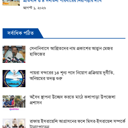
প্রতিবাদ ও ৪ সনাতনী পরিবারের নিরাপত্তার দাবি
আগস্ট ১, ২০২৬
সর্বাধিক পঠিত
সেনানিবাসে আশ্রিতদের নাম প্রকাশের আহ্বান মেজর
হাফিজের
পায়রা বন্দরের ১৪ শূন্য পদে নিয়োগ প্রক্রিয়ায় দুর্নীতি,
অনিয়মের তদন্ত শুরু
অবৈধ স্থাপনা উচ্ছেদ করতে মাঠে কলাপাড়া উপজেলা
প্রশাসন
রাফায় ইসরায়েলি আগ্রাসনের ফলে মিসর-ইসরায়েল সম্পর্কে
টানাপোড়েন