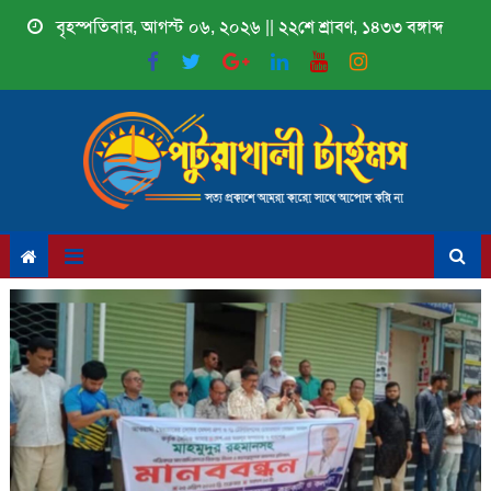
Skip
বৃহস্পতিবার, আগস্ট ০৬, ২০২৬ || ২২শে শ্রাবণ, ১৪৩৩ বঙ্গাব্দ
to
content