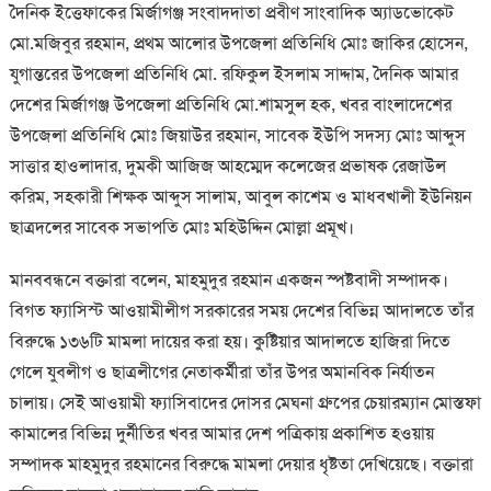
দৈনিক ইত্তেফাকের মির্জাগঞ্জ সংবাদদাতা প্রবীণ সাংবাদিক অ্যাডভোকেট
মো.মজিবুর রহমান, প্রথম আলোর উপজেলা প্রতিনিধি মোঃ জাকির হোসেন,
যুগান্তরের উপজেলা প্রতিনিধি মো. রফিকুল ইসলাম সাদ্দাম, দৈনিক আমার
দেশের মির্জাগঞ্জ উপজেলা প্রতিনিধি মো.শামসুল হক, খবর বাংলাদেশের
উপজেলা প্রতিনিধি মোঃ জিয়াউর রহমান, সাবেক ইউপি সদস্য মোঃ আব্দুস
সাত্তার হাওলাদার, দুমকী আজিজ আহম্মেদ কলেজের প্রভাষক রেজাউল
করিম, সহকারী শিক্ষক আব্দুস সালাম, আবুল কাশেম ও মাধবখালী ইউনিয়ন
ছাত্রদলের সাবেক সভাপতি মোঃ মহিউদ্দিন মোল্লা প্রমূখ।
মানববন্ধনে বক্তারা বলেন, মাহমুদুর রহমান একজন স্পষ্টবাদী সম্পাদক।
বিগত ফ্যাসিস্ট আওয়ামীলীগ সরকারের সময় দেশের বিভিন্ন আদালতে তাঁর
বিরুদ্ধে ১৩৬টি মামলা দায়ের করা হয়। কুষ্টিয়ার আদালতে হাজিরা দিতে
গেলে যুবলীগ ও ছাত্রলীগের নেতাকর্মীরা তাঁর উপর অমানবিক নির্যাতন
চালায়। সেই আওয়ামী ফ্যাসিবাদের দোসর মেঘনা গ্রুপের চেয়ারম্যান মোস্তফা
কামালের বিভিন্ন দুর্নীতির খবর আমার দেশ পত্রিকায় প্রকাশিত হওয়ায়
সম্পাদক মাহমুদুর রহমানের বিরুদ্ধে মামলা দেয়ার ধৃষ্টতা দেখিয়েছে। বক্তারা