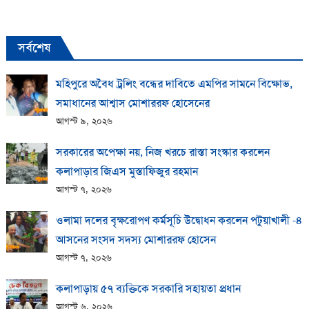
সর্বশেষ
মহিপুরে অবৈধ ট্রলিং বন্ধের দাবিতে এমপির সামনে বিক্ষোভ,
সমাধানের আশ্বাস মোশাররফ হোসেনের
আগস্ট ৯, ২০২৬
সরকারের অপেক্ষা নয়, নিজ খরচে রাস্তা সংস্কার করলেন
কলাপাড়ার জিএস মুস্তাফিজুর রহমান
আগস্ট ৭, ২০২৬
ওলামা দলের বৃক্ষরোপণ কর্মসূচি উদ্বোধন করলেন পটুয়াখালী -৪
আসনের সংসদ সদস্য মোশাররফ হোসেন
আগস্ট ৭, ২০২৬
কলাপাড়ায় ​৫৭ ব্যক্তিকে সরকারি সহায়তা প্রধান
আগস্ট ৬, ২০২৬