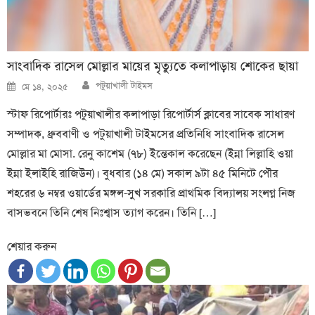
সাংবাদিক রাসেল মোল্লার মায়ের মৃত্যুতে কলাপাড়ায় শোকের ছায়া
Author
Posted
পটুয়াখালী টাইমস
মে ১৪, ২০২৫
on
স্টাফ রিপোর্টারঃ পটুয়াখালীর কলাপাড়া রিপোর্টার্স ক্লাবের সাবেক সাধারণ
সম্পাদক, ধ্রুববাণী ও পটুয়াখালী টাইমসের প্রতিনিধি সাংবাদিক রাসেল
মোল্লার মা মোসা. রেনু কাশেম (৭৮) ইন্তেকাল করেছেন (ইন্না লিল্লাহি ওয়া
ইন্না ইলাইহি রাজিউন)। বুধবার (১৪ মে) সকাল ৯টা ৪৫ মিনিটে পৌর
শহরের ৬ নম্বর ওয়ার্ডের মঙ্গল-সুখ সরকারি প্রাথমিক বিদ্যালয় সংলগ্ন নিজ
বাসভবনে তিনি শেষ নিঃশ্বাস ত্যাগ করেন। তিনি […]
শেয়ার করুন