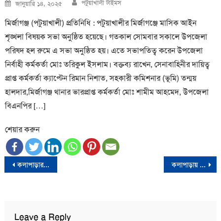
Author
Posted
পটুয়াখালী টাইমস
জানুয়ারি ১৪, ২০২৫
on
মির্জাগঞ্জ (পটুয়াখালী) প্রতিনিধি : পটুয়াখালীর মির্জাগঞ্জে মাসিক আইন
শৃঙ্খলা বিষয়ক সভা অনুষ্ঠিত হয়েছে। গতকাল সোমবার সকালে উপজেলা
পরিষদ হল রুমে এ সভা অনুষ্ঠিত হয়। এতে সভাপতিত্ব করেন উপজেলা
নির্বাহী কর্মকর্তা মোঃ তরিকুল ইসলাম। বক্তব্য রাখেন, সেনাবাহিনীর দায়িত্ব
প্রাপ্ত কর্মকর্তা ক্যাপ্টেন রিমান নিশাত, সহকারী কমিশনার (ভূমি) তন্ময়
হালদার,মির্জাগঞ্জ থানার ভারপ্রাপ্ত কর্মকর্তা মোঃ শামীম আহমেদ, উপজেলা
বিএনপির […]
শেয়ার করুন
Post
কলাপাড়ার মহিপুরে মাকে পেটালো ছেলে
কলাপাড়ায় প্রতিবন্ধীদের সুবর্ণ নাগরিক কার্ড ও সুদমুক্ত ক্ষুদ্রঋণ বিতরণ কার্যক্রম
navigation
Leave a Reply