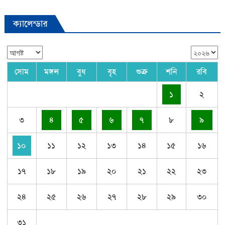
ক্যালেন্ডার
সোম
মঙ্গল
বুধ
বৃহ
শুক্র
শনি
রবি
১
২
৩
৪
৫
৬
৭
৮
৯
১০
১১
১২
১৩
১৪
১৫
১৬
১৭
১৮
১৯
২০
২১
২২
২৩
২৪
২৫
২৬
২৭
২৮
২৯
৩০
৩১