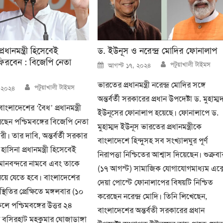
রধানমন্ত্রী হিসেবেই
ড. ইউনূস ও নরেন্দ্র মোদির ফোনালাপ
ফিরবেন : বিজেপি নেতা
Author
Posted
পটুয়াখালী টাইমস
আগস্ট ১৭, ২০২৪
on
Author
ভারতের প্রধানমন্ত্রী নরেন্দ্র মোদির সঙ্গে
পটুয়াখালী টাইমস
, ২০২৪
অন্তর্বর্তী সরকারের প্রধান উপদেষ্টা ড. মুহাম্ম
ংলাদেশের ‘বৈধ’ প্রধানমন্ত্রী
ইউনূসের ফোনালাপ হয়েছে। ফোনালাপে ড.
ছেন পশ্চিমবঙ্গের বিজেপি নেতা
মুহাম্মদ ইউনূস ভারতের প্রধানমন্ত্রীকে
রী। তার দাবি, অন্তর্বর্তী সরকার
বাংলাদেশে হিন্দুসহ সব সংখ্যালঘুর পূর্ণ
সিনা প্রধানমন্ত্রী হিসেবেই
নিরাপত্তা নিশ্চিতের আশ্বাস দিয়েছেন। শুক্রবা
মানবন্দরে নামবে এবং তাকে
(১৭ আগস্ট) সামাজিক যোগাযোগমাধ্যম এক্স
 নিয়ে যেতে হবে। বাংলাদেশের
দেয়া পোস্টে ফোনালাপের বিষয়টি নিশ্চিত
স্থিতির প্রেক্ষিতে মঙ্গলবার (১০
করেছেন নরেন্দ্র মোদি। তিনি লিখেছেন,
েলে পশ্চিমবঙ্গের উত্তর ২৪
বাংলাদেশের অন্তর্বতী সরকারের প্রধান
বসিরহাট মহকুমার ঘোজাডাঙ্গা