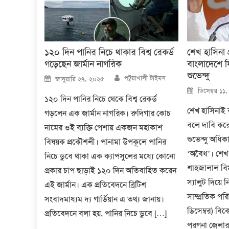
১২০ দিন পানির নিচে থাকার বিশ্ব রেকর্ড
শেখ হাসিনা প্
গড়েছেন জার্মান নাগরিক
বাংলাদেশে 
শুভেন্দু
Author
Posted
পটুয়াখালী টাইমস
জানুয়ারি ২৭, ২০২৫
on
Posted
ডিসেম্বর ১১
on
১২০ দিন পানির নিচে থেকে বিশ্ব রেকর্ড
শেখ হাসিনাই বা
গড়লেন এক জার্মান নাগরিক। রুদিগার কোচ
বলে দাবি করে
নামের ওই ব্যক্তি পেশায় একজন মহাকাশ
শুভেন্দু অধিকা
বিষয়ক প্রকৌশলী। পানামা উপকূলে পানির
‘অবৈধ’। শেখ হা
নিচে ডুবে থাকা এক ক্যাপসুলের মধ্যে কোনো
শাহজালাল বি
প্রকার চাপ ছাড়াই ১২০ দিন অতিবাহিত করেন
স্যালুট দিয়ে
এই জার্মান। এক প্রতিবেদনে ব্রিটিশ
সাম্প্রতিক পরি
সংবাদমাধ্যম দ্য গার্ডিয়ান এ তথ্য জানায়।
ডিসেম্বর) বিক
প্রতিবেদনে বলা হয়, পানির নিচে ডুবে […]
পরগনা জেলার 