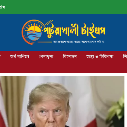
াব্দ
ক
অর্থ-বাণিজ্য
খেলাধুলা
বিনোদন
স্বাস্থ্য ও চিকিৎসা
শি