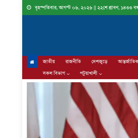
Skip
বৃহস্পতিবার, আগস্ট ০৬, ২০২৬ || ২২শে শ্রাবণ, ১৪৩৩ বঙ্গ
to
content
জাতীয়
রাজনীতি
দেশজুড়ে
আন্তর্জাতি
সকল বিভাগ
পটুয়াখালী