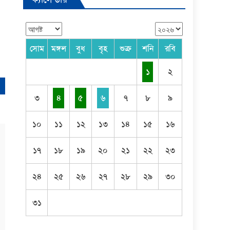
সোম
মঙ্গল
বুধ
বৃহ
শুক্র
শনি
রবি
১
২
৩
৪
৫
৬
৭
৮
৯
১০
১১
১২
১৩
১৪
১৫
১৬
১৭
১৮
১৯
২০
২১
২২
২৩
২৪
২৫
২৬
২৭
২৮
২৯
৩০
৩১