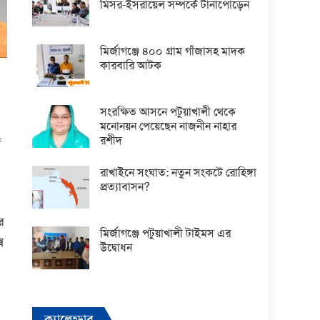
মিসর-ইসরায়েল সম্পর্কে টানাপোড়েন
মির্জাগঞ্জে ৪০০ গ্রাম গাঁজাসহ মাদক
কারবারি আটক
সংরক্ষিত আসনে পটুয়াখালী থেকে
মনোনয়ন পেয়েছেন নাজনীন নাহার
রশীদ
দ
রাখাইনে সংঘাত: নতুন সংকটে রোহিঙ্গা
প্রত্যাবাসন?
র
মির্জাগঞ্জে পটুয়াখালী টাইমস এর
ে
উদ্বোধন
ক্যালেন্ডার