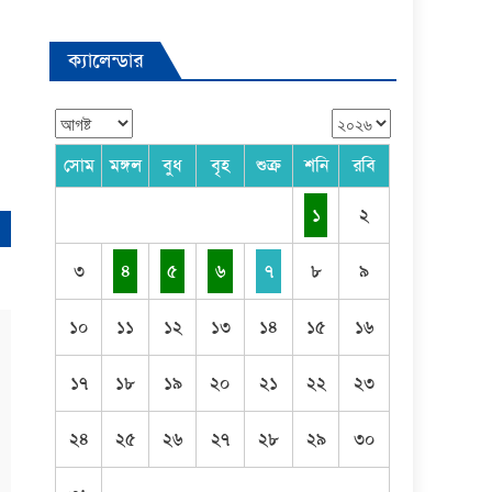
ক্যালেন্ডার
সোম
মঙ্গল
বুধ
বৃহ
শুক্র
শনি
রবি
১
২
৩
৪
৫
৬
৭
৮
৯
১০
১১
১২
১৩
১৪
১৫
১৬
১৭
১৮
১৯
২০
২১
২২
২৩
২৪
২৫
২৬
২৭
২৮
২৯
৩০