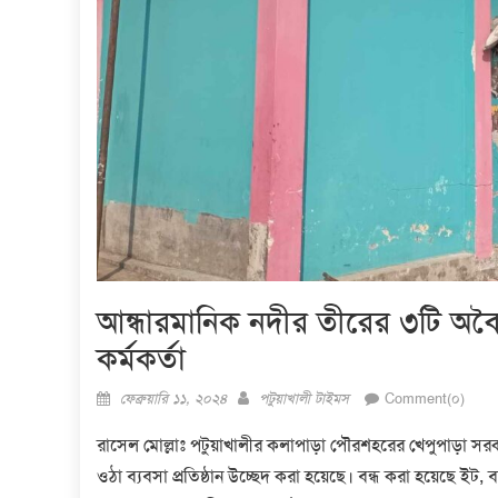
আন্ধারমানিক নদীর তীরের ৩টি অবৈ
কর্মকর্তা
Posted
Author
ফেব্রুয়ারি ১১, ২০২৪
পটুয়াখালী টাইমস
Comment(০)
on
রাসেল মোল্লাঃ পটুয়াখালীর কলাপাড়া পৌরশহরের খেপুপাড়া সর
ওঠা ব্যবসা প্রতিষ্ঠান উচ্ছেদ করা হয়েছে। বন্ধ করা হয়েছে ই