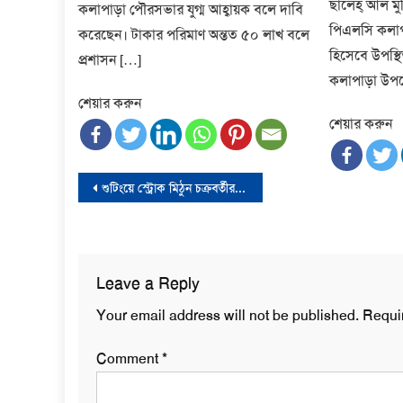
ছালেহ্ আল মু
কলাপাড়া পৌরসভার যুগ্ম আহ্বায়ক বলে দাবি
পিএলসি কলাপা
করেছেন। টাকার পরিমাণ অন্তত ৫০ লাখ বলে
হিসেবে উপস্থ
প্রশাসন […]
কলাপাড়া উপ
শেয়ার করুন
শেয়ার করুন
Post
শুটিংয়ে স্ট্রোক মিঠুন চক্রবর্তীর, ভর্তি হাসপাতালে
navigation
Leave a Reply
Your email address will not be published.
Requi
Comment
*