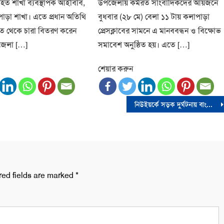
হিত শাখা ব্যবস্থাপক আইবিবি,
উপজেলায় কর্মরত সাংবাদিকদের আয়জনে
ড়া শাখা। এতে প্রধান অতিথি
বুধবার (২৮ মে) বেলা ১১ টায় কলাপাড়া
িত থেকে চারা বিতরণ করেন
প্রেসক্লাবের সামনে এ মানববন্ধন ও বিক্ষোভ
জেলা […]
সমাবেশ অনুষ্ঠিত হয়। এতে […]
শেয়ার করুন
নিউইয়র্কে সড়ক দুর্ঘটনায় বাংলাদেশী দম্পতি নিহতঃ কমিউনিটিতে শোকের ছায়া
red fields are marked
*