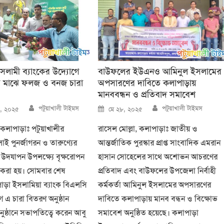
ইসলামী ব্যাংকের উদ্যোগে
বাউফলের ইউএনও আমিনুল ইসলামের
 মাঝে ফলজ ও বনজ চারা
অপসারণের দাবিতে কলাপাড়ায়
মানববন্ধন ও প্রতিবাদ সমাবেশ
Author
Author
Posted
পটুয়াখালী টাইমস
পটুয়াখালী টাইমস
১৫, ২০২৫
মে ২৮, ২০২৫
on
 কলাপাড়াঃ পটুয়াখালীর
রাসেল মোল্লা, কলাপাড়াঃ জাতীয় ও
লাই পুনর্জাগরন ও তারুণ্যের
আন্তর্জাতিক পুরস্কার প্রাপ্ত সাংবাদিক এমরান
দযাপন উপলক্ষ্যে বৃক্ষরোপন
হাসান সোহেলের সাথে অশোভন আচরণের
ন করা হয়। সোমবার শেষ
প্রতিবাদ এবং বাউফলের উপজেলা নির্বাহী
ড়া ইসলামিয়া ব্যাংক বিএলসি
কর্মকর্তা আমিনুল ইসলামের অপসারণের
 এ চারা বিতরণ অনুষ্ঠান
দাবিতে কলাপাড়ায় মানব বন্ধন ও বিক্ষোভ
অনুষ্ঠানে সভাপতিত্বে করেন আবু
সমাবেশ অনুষ্ঠিত হয়েছে। কলাপাড়া