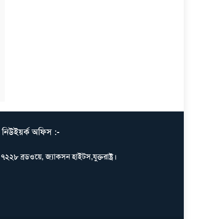
নিউইয়র্ক অফিস :-
৭২২৮ ব্রডওয়ে, জ্যাকসন হাইটস,যুক্তরাষ্ট্র।