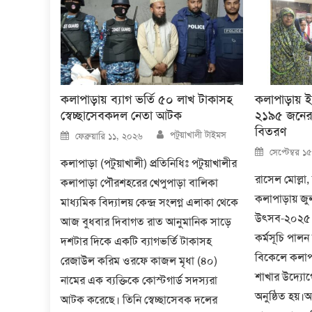
কলাপাড়ায় ব্যাগ ভর্তি ৫০ লাখ টাকাসহ
কলাপাড়ায় 
স্বেচ্ছাসেবকদল নেতা আটক
২১৯৫ জনের
বিতরণ
Author
Posted
পটুয়াখালী টাইমস
ফেব্রুয়ারি ১১, ২০২৬
on
Posted
সেপ্টেম্বর 
on
কলাপাড়া (পটুয়াখালী) প্রতিনিধিঃ পটুয়াখালীর
রাসেল মোল্লা,
কলাপাড়া পৌরশহরের খেপুপাড়া বালিকা
কলাপাড়ায় জু
মাধ্যমিক বিদ্যালয় কেন্দ্র সংলগ্ন এলাকা থেকে
উৎসব-২০২৫ উ
আজ বুধবার দিবাগত রাত আনুমানিক সাড়ে
কর্মসূচি পাল
দশটার দিকে একটি ব্যাগভর্তি টাকাসহ
বিকেলে কলাপা
রেজাউল করিম ওরফে কাজল মৃধা (৪০)
শাখার উদ্যোগে
নামের এক ব্যক্তিকে কোস্টগার্ড সদস্যরা
অনুষ্ঠিত হয়।
আটক করেছে। তিনি স্বেচ্ছাসেবক দলের