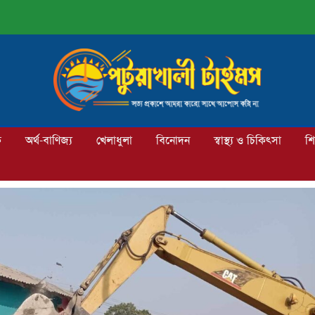
ক
অর্থ-বাণিজ্য
খেলাধুলা
বিনোদন
স্বাস্থ্য ও চিকিৎসা
শি