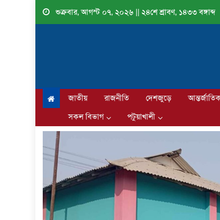
Skip
শুক্রবার, আগস্ট ০৭, ২০২৬ || ২৪শে শ্রাবণ, ১৪৩৩ বঙ্গাব্দ
to
content
জাতীয়
রাজনীতি
দেশজুড়ে
আন্তর্জাতি
সকল বিভাগ
পটুয়াখালী