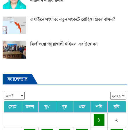
নাজনীন নাহার রশীদ
রাখাইনে সংঘাত: নতুন সংকটে রোহিঙ্গা প্রত্যাবাসন?
মির্জাগঞ্জে পটুয়াখালী টাইমস এর উদ্বোধন
ক্যালেন্ডার
সোম
মঙ্গল
বুধ
বৃহ
শুক্র
শনি
রবি
১
২