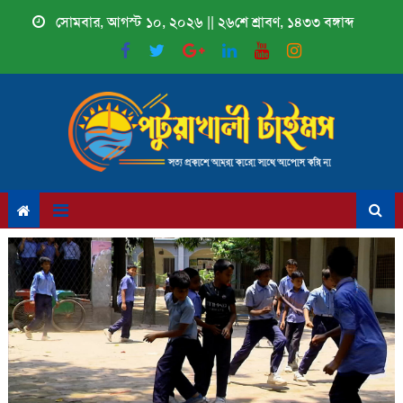
Skip
সোমবার, আগস্ট ১০, ২০২৬ || ২৬শে শ্রাবণ, ১৪৩৩ বঙ্গাব্দ
to
content