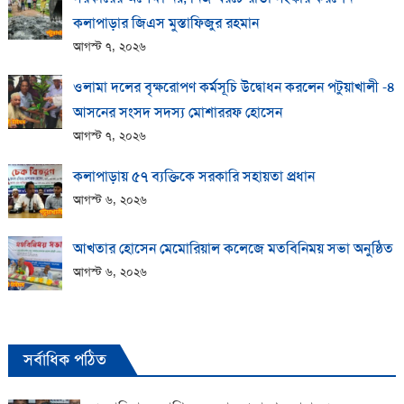
কলাপাড়ার জিএস মুস্তাফিজুর রহমান
আগস্ট ৭, ২০২৬
ওলামা দলের বৃক্ষরোপণ কর্মসূচি উদ্বোধন করলেন পটুয়াখালী -৪
আসনের সংসদ সদস্য মোশাররফ হোসেন
আগস্ট ৭, ২০২৬
কলাপাড়ায় ​৫৭ ব্যক্তিকে সরকারি সহায়তা প্রধান
আগস্ট ৬, ২০২৬
আখতার হোসেন মেমোরিয়াল কলেজে মতবিনিময় সভা অনুষ্ঠিত
আগস্ট ৬, ২০২৬
সর্বাধিক পঠিত