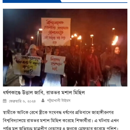
ধর্ষণকাণ্ডে উত্তাল জাবি, রাতভর মশাল মিছিল
Author
Posted
পটুয়াখালী টাইমস
ফেব্রুয়ারি ৬, ২০২৪
on
স্বামীকে আটকে রেখে স্ত্রীকে সংঘবদ্ধ ধর্ষণের প্রতিবাদে জাহাঙ্গীরনগর
বিশ্ববিদ্যালয়ে রাতভর মশাল মিছিল করেছে শিক্ষার্থীরা। এ ঘটনায় এখন
পর্যন্ত মূল অভিযুক্ত ছাত্রলীগ নেতাসহ ৪ জনকে গ্রেফতার করেছে পুলিশ।