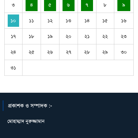
৩
৪
৫
৬
৭
৮
৯
১০
১১
১২
১৩
১৪
১৫
১৬
১৭
১৮
১৯
২০
২১
২২
২৩
২৪
২৫
২৬
২৭
২৮
২৯
৩০
৩১
প্রকাশক ও সম্পাদক :-
মোহাম্মাদ নুরুজ্জামান