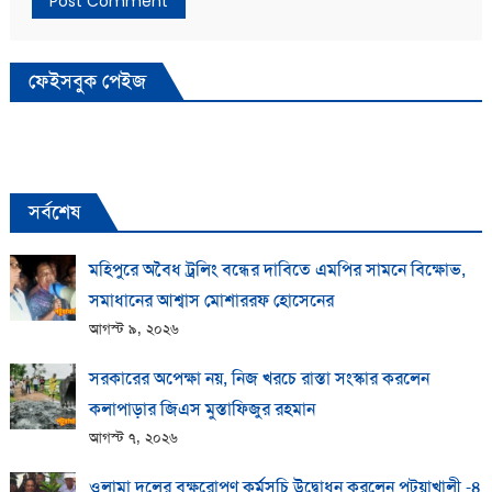
ফেইসবুক পেইজ
সর্বশেষ
মহিপুরে অবৈধ ট্রলিং বন্ধের দাবিতে এমপির সামনে বিক্ষোভ,
সমাধানের আশ্বাস মোশাররফ হোসেনের
আগস্ট ৯, ২০২৬
সরকারের অপেক্ষা নয়, নিজ খরচে রাস্তা সংস্কার করলেন
কলাপাড়ার জিএস মুস্তাফিজুর রহমান
আগস্ট ৭, ২০২৬
ওলামা দলের বৃক্ষরোপণ কর্মসূচি উদ্বোধন করলেন পটুয়াখালী -৪