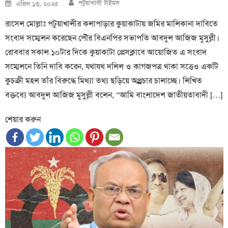
Author
Posted
পটুয়াখালী টাইমস
এপ্রিল ১৩, ২০২৫
on
রাসেল মোল্লাঃ পটুয়াখালীর কলাপাড়ার কুয়াকাটায় জমির মালিকানা দাবিতে
সংবাদ সম্মেলন করেছেন পৌর বিএনপির সভাপতি আবদুল আজিজ মুসুল্লী।
রোববার সকাল ১০টার দিকে কুয়াকাটা প্রেসক্লাবে আয়োজিত এ সংবাদ
সম্মেলনে তিনি দাবি করেন, যথাযথ দলিল ও কাগজপত্র থাকা সত্তেও একটি
কুচক্রী মহল তাঁর বিরুদ্ধে মিথ্যা তথ্য ছড়িয়ে অপ্র্রচার চালাচ্ছে। লিখিত
বক্তব্যে আবদুল আজিজ মুসুল্লী বলেন, “আমি বাংলাদেশ জাতীয়তাবাদী […]
শেয়ার করুন