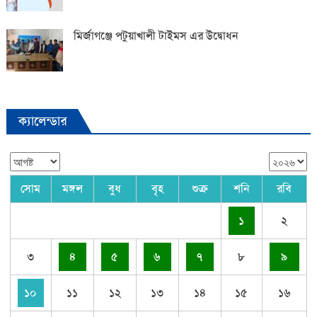
মির্জাগঞ্জে পটুয়াখালী টাইমস এর উদ্বোধন
ক্যালেন্ডার
সোম
মঙ্গল
বুধ
বৃহ
শুক্র
শনি
রবি
১
২
৩
৪
৫
৬
৭
৮
৯
১০
১১
১২
১৩
১৪
১৫
১৬