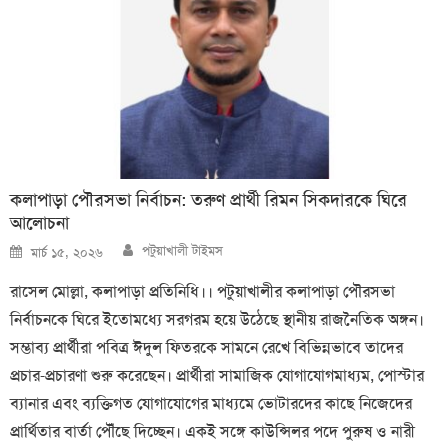
কলাপাড়া পৌরসভা নির্বাচন: তরুণ প্রার্থী রিমন সিকদারকে ঘিরে
আলোচনা
Author
Posted
পটুয়াখালী টাইমস
মার্চ ১৫, ২০২৬
on
রাসেল মোল্লা, কলাপাড়া প্রতিনিধি।। পটুয়াখালীর কলাপাড়া পৌরসভা
নির্বাচনকে ঘিরে ইতোমধ্যে সরগরম হয়ে উঠেছে স্থানীয় রাজনৈতিক অঙ্গন।
সম্ভাব্য প্রার্থীরা পবিত্র ঈদুল ফিতরকে সামনে রেখে বিভিন্নভাবে তাদের
প্রচার-প্রচারণা শুরু করেছেন। প্রার্থীরা সামাজিক যোগাযোগমাধ্যম, পোস্টার
ব্যানার এবং ব্যক্তিগত যোগাযোগের মাধ্যমে ভোটারদের কাছে নিজেদের
প্রার্থিতার বার্তা পৌঁছে দিচ্ছেন। একই সঙ্গে কাউন্সিলর পদে পুরুষ ও নারী