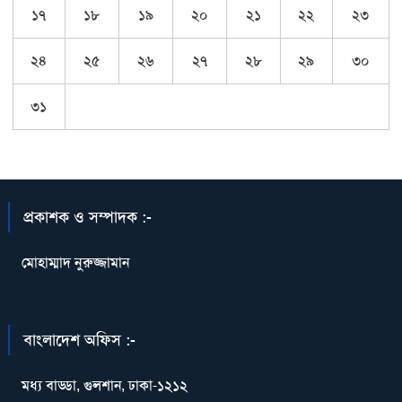
১৭
১৮
১৯
২০
২১
২২
২৩
২৪
২৫
২৬
২৭
২৮
২৯
৩০
৩১
প্রকাশক ও সম্পাদক :-
মোহাম্মাদ নুরুজ্জামান
বাংলাদেশ অফিস :-
মধ্য বাড্ডা, গুলশান, ঢাকা-১২১২