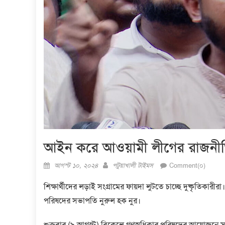
আইন করে আওয়ামী লীগের রাজনীতি ন
Posted
Author
আগস্ট ১০, ২০২৪
পটুয়াখালী টাইমস
Comment(০)
on
শিক্ষার্থীদের লড়াই সংগ্রামের ফায়দা লুটতে চাচ্ছে দুষ্কৃতিকার
পরিষদের সভাপতি নুরুল হক নুর।
শুক্রবার (৯ আগস্ট) বিকেলে গণঅধিকার পরিষদের আয়োজনে সম্প