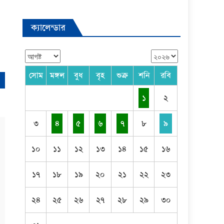
ক্যালেন্ডার
সোম
মঙ্গল
বুধ
বৃহ
শুক্র
শনি
রবি
১
২
৩
৪
৫
৬
৭
৮
৯
১০
১১
১২
১৩
১৪
১৫
১৬
১৭
১৮
১৯
২০
২১
২২
২৩
২৪
২৫
২৬
২৭
২৮
২৯
৩০