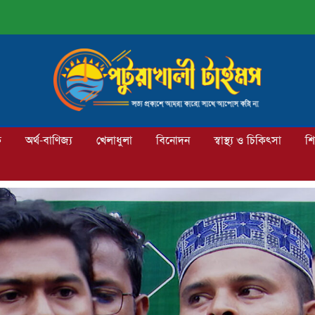
ক
অর্থ-বাণিজ্য
খেলাধুলা
বিনোদন
স্বাস্থ্য ও চিকিৎসা
শি