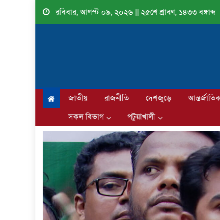
Skip
রবিবার, আগস্ট ০৯, ২০২৬ || ২৫শে শ্রাবণ, ১৪৩৩ বঙ্গাব্দ
to
content
জাতীয়
রাজনীতি
দেশজুড়ে
আন্তর্জাতি
সকল বিভাগ
পটুয়াখালী