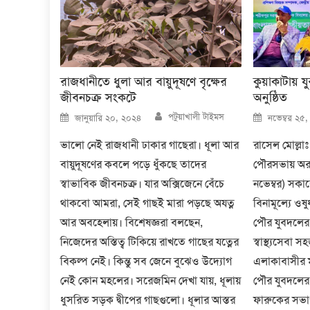
রাজধানীতে ধুলা আর বায়ুদূষণে বৃক্ষের
কুয়াকাটায় 
জীবনচক্র সংকটে
অনুষ্ঠিত
Author
Posted
Posted
পটুয়াখালী টাইমস
জানুয়ারি ২০, ২০২৪
নভেম্বর ২৫
on
on
ভালো নেই রাজধানী ঢাকার গাছেরা। ধূলা আর
রাসেল মোল্লাঃ 
বায়ুদূষণের কবলে পড়ে ধুঁকছে তাদের
পৌরসভায় অরক
স্বাভাবিক জীবনচক্র। যার অক্সিজেনে বেঁচে
নভেম্বর) সকাল
থাকবো আমরা, সেই গাছই মারা পড়ছে অযত্ন
বিনামূল্যে ওষ
আর অবহেলায়। বিশেষজ্ঞরা বলছেন,
পৌর যুবদলের 
নিজেদের অস্তিত্ব টিকিয়ে রাখতে গাছের যত্নের
স্বাস্থ্যসেব
বিকল্প নেই। কিন্তু সব জেনে বুঝেও উদ্যোগ
এলাকাবাসীর ম
নেই কোন মহলের। সরেজমিন দেখা যায়, ধূলায়
পৌর যুবদলের 
ধুসরিত সড়ক দ্বীপের গাছগুলো। ধূলার আস্তর
ফারুকের সভাপ