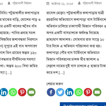
Author
Author
Posted
পটুয়াখালী টাইমস
পটুয়াখালী টাইমস
০২৫
অক্টোবর ২১, ২০২৫
on
িনিধিঃ পটুয়াখালীর কলাপাড়ার
রাসেল মোল্লাঃ পটুয়াখালীর কলাপাড়ায় যাত্রী
 মাঝের বাড়ি, ঘোলের পাড় ও
হয়রানির অভিযোগে কলাপাড়া বাস টার্মিনাল
মের একটি খালের অবৈধ বাঁধ
অভিযান চালিয়ে ঢাকাগামী মিজান পরিবহন 
য়েছে। পানির প্রবাহ সচল
অপর একটি বাসচালকে অর্থদণ্ড দিয়েছে
ৃষিজমির জলাবদ্ধতা নিরসনে
ভ্রাম্যমাণ আদালত। সোমবার রাত সাড়ে ১০
ুন) দুপুরে এই বাধ অপসারণ
টার দিকে এ অভিযান পরিচালনা করা হয়।
ফলে তিন গ্রামের অন্তত ১২০
কলাপাড়া পৌর বাস টার্মিনালে অভিযানে
দ্ধতার দীর্ঘদিনের সমস্যা
মিজান পরিবহনের চালক মীর জালাল ও
লো। অন্তত ২০০ বিঘা জমির
বেল্লাল নামের দুই বাস চালকে ৫ হাজার টাক
স্যা […]
করে দশ […]
শেয়ার করুন