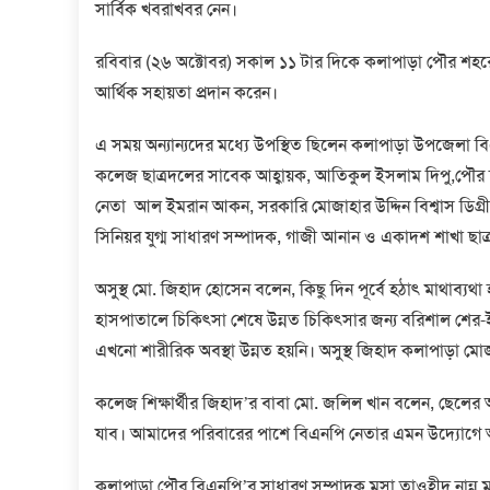
সার্বিক খবরাখবর নেন।
রবিবার (২৬ অক্টোবর) সকাল ১১ টার দিকে কলাপাড়া পৌর শহরের
আর্থিক সহায়তা প্রদান করেন।
এ সময় অন্যান্যদের মধ্যে উপস্থিত ছিলেন কলাপাড়া উপজেলা বি
কলেজ ছাত্রদলের সাবেক আহ্বায়ক, আতিকুল ইসলাম দিপু,পৌর ছ
নেতা আল ইমরান আকন, সরকারি মোজাহার উদ্দিন বিশ্বাস ডিগ্রী
সিনিয়র যুগ্ম সাধারণ সম্পাদক, গাজী আনান ও একাদশ শাখা ছাত্
অসুস্থ মো. জিহাদ হোসেন বলেন, কিছু দিন পূর্বে হঠাৎ মাথাব্যথা
হাসপাতালে চিকিৎসা শেষে উন্নত চিকিৎসার জন্য বরিশাল শের-
এখনো শারীরিক অবস্থা উন্নত হয়নি। অসুস্থ জিহাদ কলাপাড়া মোজাহ
কলেজ শিক্ষার্থীর জিহাদ’র বাবা মো. জলিল খান বলেন, ছেলের অ
যাব। আমাদের পরিবারের পাশে বিএনপি নেতার এমন উদ্যোগে 
কলাপাড়া পৌর বিএনপি’র সাধারণ সম্পাদক মুসা তাওহীদ নান্ন ম