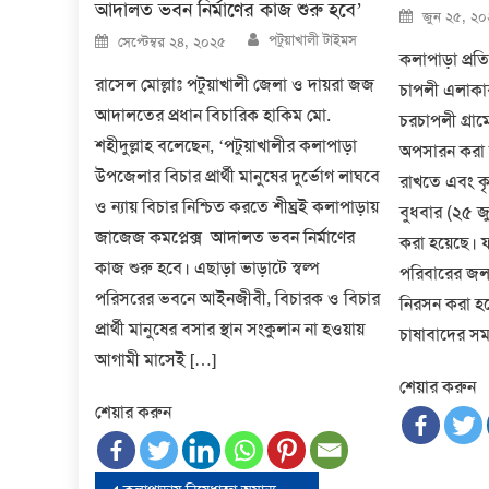
আদালত ভবন নির্মাণের কাজ শুরু হবে’
Posted
জুন ২৫, ২
on
Author
Posted
পটুয়াখালী টাইমস
সেপ্টেম্বর ২৪, ২০২৫
on
কলাপাড়া প্রত
রাসেল মোল্লাঃ পটুয়াখালী জেলা ও দায়রা জজ
চাপলী এলাকার
আদালতের প্রধান বিচারিক হাকিম মো.
চরচাপলী গ্রা
শহীদুল্লাহ বলেছেন, ‘পটুয়াখালীর কলাপাড়া
অপসারন করা হ
উপজেলার বিচার প্রার্থী মানুষের দুর্ভোগ লাঘবে
রাখতে এবং ক
ও ন্যায় বিচার নিশ্চিত করতে শীঘ্রই কলাপাড়ায়
বুধবার (২৫ জ
জাজেজ কমপ্লেক্স আদালত ভবন নির্মাণের
করা হয়েছে। 
কাজ শুরু হবে। এছাড়া ভাড়াটে স্বল্প
পরিবারের জলাব
পরিসরের ভবনে আইনজীবী, বিচারক ও বিচার
নিরসন করা হ
প্রার্থী মানুষের বসার স্থান সংকুলান না হওয়ায়
চাষাবাদের সম
আগামী মাসেই […]
শেয়ার করুন
শেয়ার করুন