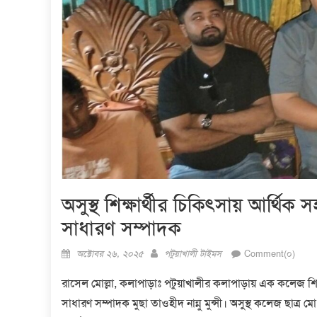
অসুস্থ শিক্ষার্থীর চিকিৎসায় আর্থ
সাধারণ সম্পাদক
Posted
Author
অক্টোবর ২৬, ২০২৫
পটুয়াখালী টাইমস
Comment(০)
on
রাসেল মোল্লা, কলাপাড়াঃ পটুয়াখালীর কলাপাড়ায় এক কলেজ শিক
সাধারণ সম্পাদক মুছা তাওহীদ নান্নু মুন্সী। অসুস্থ কলেজ ছাত্