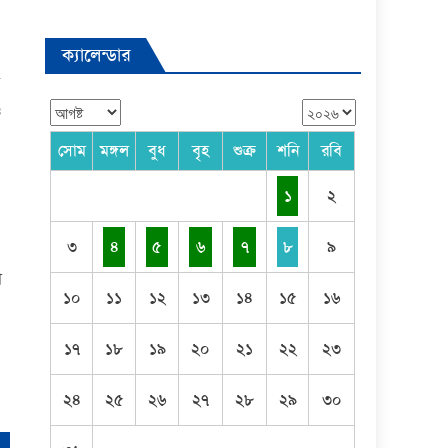
ক্যালেন্ডার
ে
ও
সোম
মঙ্গল
বুধ
বৃহ
শুক্র
শনি
রবি
১
২
৩
৪
৫
৬
৭
৮
৯
া
১০
১১
১২
১৩
১৪
১৫
১৬
১৭
১৮
১৯
২০
২১
২২
২৩
২৪
২৫
২৬
২৭
২৮
২৯
৩০