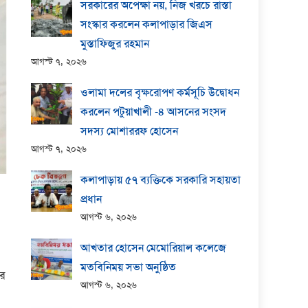
সরকারের অপেক্ষা নয়, নিজ খরচে রাস্তা
সংস্কার করলেন কলাপাড়ার জিএস
মুস্তাফিজুর রহমান
আগস্ট ৭, ২০২৬
ওলামা দলের বৃক্ষরোপণ কর্মসূচি উদ্বোধন
করলেন পটুয়াখালী -৪ আসনের সংসদ
সদস্য মোশাররফ হোসেন
আগস্ট ৭, ২০২৬
কলাপাড়ায় ​৫৭ ব্যক্তিকে সরকারি সহায়তা
প্রধান
আগস্ট ৬, ২০২৬
আখতার হোসেন মেমোরিয়াল কলেজে
মতবিনিময় সভা অনুষ্ঠিত
ির
আগস্ট ৬, ২০২৬