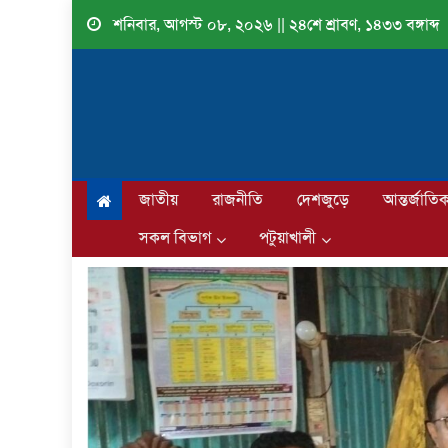
Skip
শনিবার, আগস্ট ০৮, ২০২৬ || ২৪শে শ্রাবণ, ১৪৩৩ বঙ্গাব্দ
to
content
জাতীয়
রাজনীতি
দেশজুড়ে
আন্তর্জাতি
সকল বিভাগ
পটুয়াখালী