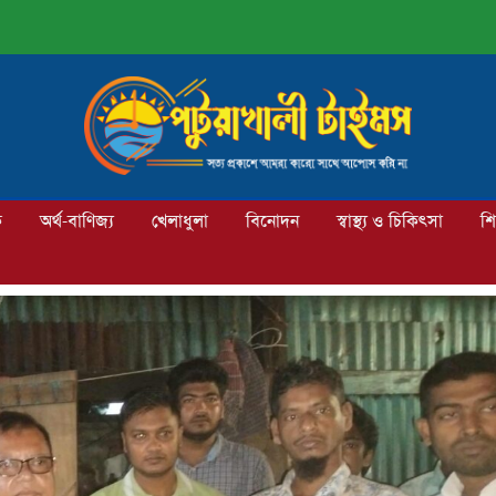
ক
অর্থ-বাণিজ্য
খেলাধুলা
বিনোদন
স্বাস্থ্য ও চিকিৎসা
শি