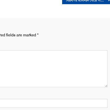
বিএনপির মনোনয়ন বোর্ডে সাক্ষাৎকারে পটুয়াখালীর ৮ নেতা যাচ্ছেন বিএনপির গুলশান অফিসে
red fields are marked
*