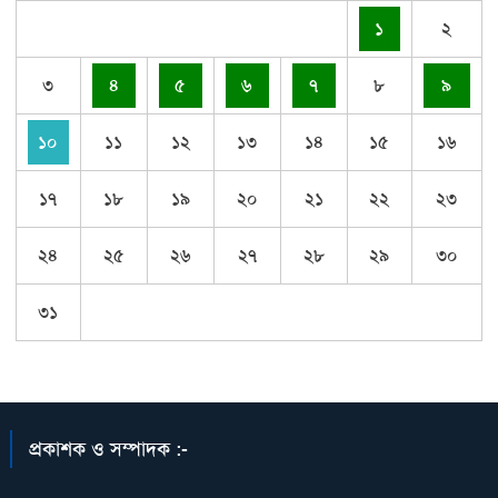
১
২
৩
৪
৫
৬
৭
৮
৯
১০
১১
১২
১৩
১৪
১৫
১৬
১৭
১৮
১৯
২০
২১
২২
২৩
২৪
২৫
২৬
২৭
২৮
২৯
৩০
৩১
প্রকাশক ও সম্পাদক :-