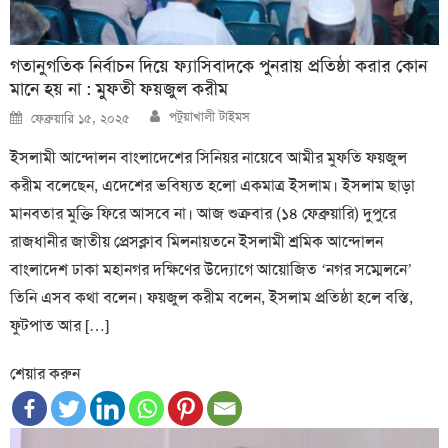
গতানুগতিক নির্বাচন দিয়ে ফ্যাসিবাদকে পুনরায় প্রতিষ্ঠা করার কোন
মানে হয় না : মুফতী ফয়জুল করীম
Author
Posted
পটুয়াখালী টাইমস
ফেব্রুয়ারি ১৫, ২০২৫
on
ইসলামী আন্দোলন বাংলাদেশের সিনিয়র নায়েবে আমীর মুফতি ফয়জুল
করীম বলেছেন, এদেশের ভবিষ্যত হলো একমাত্র ইসলাম। ইসলাম ছাড়া
মানবতার মুক্তি ফিরে আসবে না। আজ শুক্রবার (১৪ ফেব্রুয়ারি) দুপুরে
রাজধানীর জাতীয় প্রেসক্লাব মিলনায়তনে ইসলামী শ্রমিক আন্দোলন
বাংলাদেশ ঢাকা মহানগর দক্ষিণের উদ্যোগে আয়োজিত ‘নগর সম্মেলনে’
তিনি এসব কথা বলেন। ফয়জুল করীম বলেন, ইসলাম প্রতিষ্ঠা হলে বস্তি,
ফুটপাত আর […]
শেয়ার করুন