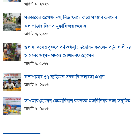
আগস্ট ৯, ২০২৬
সরকারের অপেক্ষা নয়, নিজ খরচে রাস্তা সংস্কার করলেন
কলাপাড়ার জিএস মুস্তাফিজুর রহমান
আগস্ট ৭, ২০২৬
ওলামা দলের বৃক্ষরোপণ কর্মসূচি উদ্বোধন করলেন পটুয়াখালী -৪
আসনের সংসদ সদস্য মোশাররফ হোসেন
আগস্ট ৭, ২০২৬
কলাপাড়ায় ​৫৭ ব্যক্তিকে সরকারি সহায়তা প্রধান
আগস্ট ৬, ২০২৬
আখতার হোসেন মেমোরিয়াল কলেজে মতবিনিময় সভা অনুষ্ঠিত
আগস্ট ৬, ২০২৬