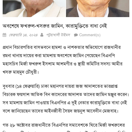
অবশেষে ফখরুল-খসরুর জামিন, কারামুক্তিতে বাধা নেই
Posted
Author
ফেব্রুয়ারি ১৪, ২০২৪
পটুয়াখালী টাইমস
Comment(০)
on
প্রধান বিচারপতির বাসভবনে হামলা ও নাশকতার অভিযোগে রাজধানীর
রমনা থানায় দায়ের করা মামলায় অবশেষে জামিন পেয়েছেন বিএনপি
মহাসচিব মির্জা ফখরুল ইসলাম আলমগীর ও স্থায়ী কমিটির সদস্য আমীর
খসরু মাহমুদ চৌধুরী।
বুধবার (১৪ ফেব্রুয়ারি) ঢাকা মহানগর দায়রা জজ আদালতের ভারপ্রাপ্ত
বিচারক ফয়সাল আতিক বিন কাদেরের আদালত তাদের জামিন মঞ্জুর করেন।
সব মামলায় জামিন পাওয়ায় বিএনপির এ দুই নেতার কারামুক্তিতে বাধা নেই
বলে জানিয়েছেন তাদের আইনজীবী সৈয়দ জয়নুল আবেদীন মেজবাহ।
গত ২৮ অক্টোবর রাজধানীতে বিএনপির সমাবেশকে ঘিরে মির্জা ফখরুলের