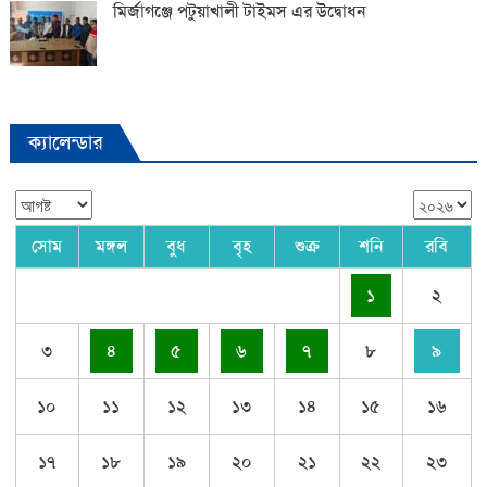
মির্জাগঞ্জে পটুয়াখালী টাইমস এর উদ্বোধন
ক্যালেন্ডার
সোম
মঙ্গল
বুধ
বৃহ
শুক্র
শনি
রবি
১
২
৩
৪
৫
৬
৭
৮
৯
১০
১১
১২
১৩
১৪
১৫
১৬
১৭
১৮
১৯
২০
২১
২২
২৩