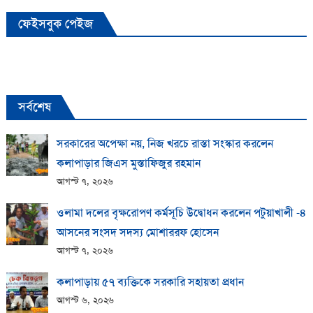
ফেইসবুক পেইজ
সর্বশেষ
সরকারের অপেক্ষা নয়, নিজ খরচে রাস্তা সংস্কার করলেন
কলাপাড়ার জিএস মুস্তাফিজুর রহমান
আগস্ট ৭, ২০২৬
ওলামা দলের বৃক্ষরোপণ কর্মসূচি উদ্বোধন করলেন পটুয়াখালী -৪
আসনের সংসদ সদস্য মোশাররফ হোসেন
আগস্ট ৭, ২০২৬
কলাপাড়ায় ​৫৭ ব্যক্তিকে সরকারি সহায়তা প্রধান
আগস্ট ৬, ২০২৬