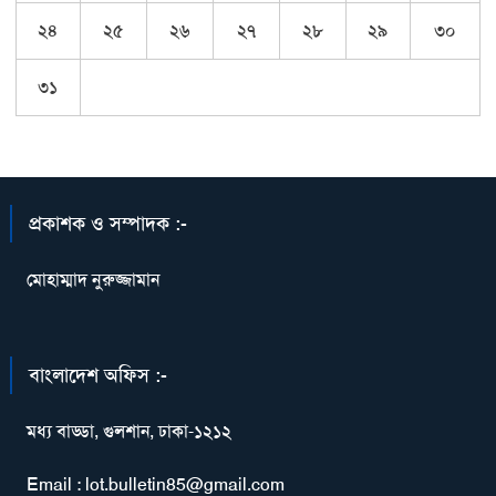
২৪
২৫
২৬
২৭
২৮
২৯
৩০
৩১
প্রকাশক ও সম্পাদক :-
মোহাম্মাদ নুরুজ্জামান
বাংলাদেশ অফিস :-
মধ্য বাড্ডা, গুলশান, ঢাকা-১২১২
Email : lot.bulletin85@gmail.com