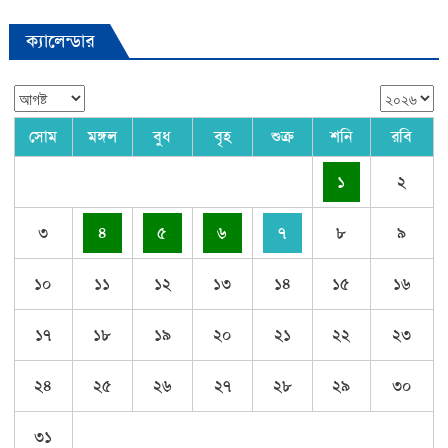
ক্যালেন্ডার
সোম
মঙ্গল
বুধ
বৃহ
শুক্র
শনি
রবি
১
২
৩
৪
৫
৬
৭
৮
৯
১০
১১
১২
১৩
১৪
১৫
১৬
১৭
১৮
১৯
২০
২১
২২
২৩
২৪
২৫
২৬
২৭
২৮
২৯
৩০
৩১