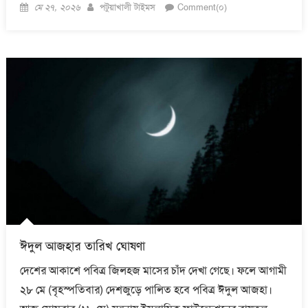
Posted
Author
মে ২৭, ২০২৬
পটুয়াখালী টাইমস
Comment(০)
on
ঈদুল আজহার তারিখ ঘোষণা
দেশের আকাশে পবিত্র জিলহজ মাসের চাঁদ দেখা গেছে। ফলে আগামী
২৮ মে (বৃহস্পতিবার) দেশজুড়ে পালিত হবে পবিত্র ঈদুল আজহা।