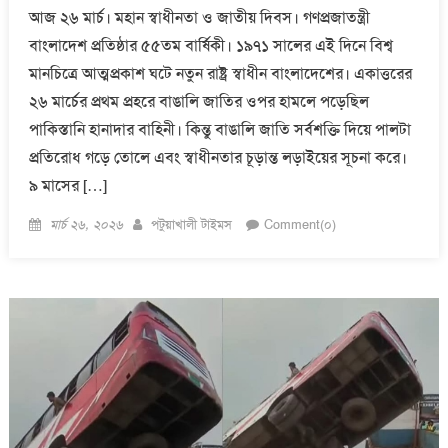
আজ ২৬ মার্চ। মহান স্বাধীনতা ও জাতীয় দিবস। গণপ্রজাতন্ত্রী
বাংলাদেশ প্রতিষ্ঠার ৫৫তম বার্ষিকী। ১৯৭১ সালের এই দিনে বিশ্ব
মানচিত্রে আত্মপ্রকাশ ঘটে নতুন রাষ্ট্র স্বাধীন বাংলাদেশের। একাত্তরের
২৬ মার্চের প্রথম প্রহরে বাঙালি জাতির ওপর হামলে পড়েছিল
পাকিস্তানি হানাদার বাহিনী। কিন্তু বাঙালি জাতি সর্বশক্তি দিয়ে পালটা
প্রতিরোধ গড়ে তোলে এবং স্বাধীনতার চূড়ান্ত লড়াইয়ের সূচনা করে।
৯ মাসের […]
Posted
Author
মার্চ ২৬, ২০২৬
পটুয়াখালী টাইমস
Comment(০)
on