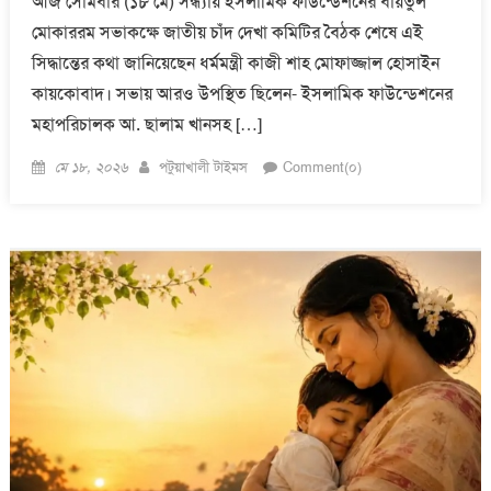
আজ সোমবার (১৮ মে) সন্ধ্যায় ইসলামিক ফাউন্ডেশনের বায়তুল
মোকাররম সভাকক্ষে জাতীয় চাঁদ দেখা কমিটির বৈঠক শেষে এই
সিদ্ধান্তের কথা জানিয়েছেন ধর্মমন্ত্রী কাজী শাহ মোফাজ্জাল হোসাইন
কায়কোবাদ। সভায় আরও উপস্থিত ছিলেন- ইসলামিক ফাউন্ডেশনের
মহাপরিচালক আ. ছালাম খানসহ […]
Posted
Author
মে ১৮, ২০২৬
পটুয়াখালী টাইমস
Comment(০)
on