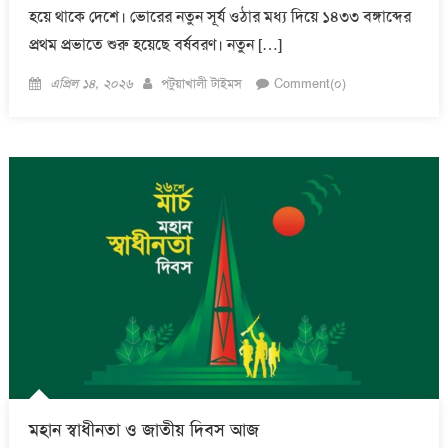
হয়ে থাকে দেশে। ভোরের নতুন সূর্য ওঠার মধ্য দিয়ে ১৪৩৩ বঙ্গাব্দের
প্রথম প্রভাতে শুরু হয়েছে বর্ষবরণ। নতুন […]
Posted
Author
এপ্রিল ১৪, ২০২৬
পটুয়াখালী টাইমস
Comment(০)
on
মহান স্বাধীনতা ও জাতীয় দিবস আজ