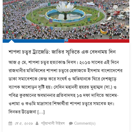
শাপলা চত্বর ট্র্যাজেডি: জাতির স্মৃতিতে এক বেদনাময় দিন
আজ ৫ মে, শাপলা চত্বর হত্যাকাণ্ড দিবস। ২০১৩ সালের এই দিনে
রাজধানীর মতিঝিলের শাপলা চত্বরে হেফাজতে ইসলাম বাংলাদেশের
ডাকা সমাবেশকে কেন্দ্র করে সংঘর্ষ ও অভিযানকে ঘিরে দেশজুড়ে
ব্যাপক আলোড়ন সৃষ্টি হয়। সেদিন মহানবী হযরত মুহাম্মদ (সা.) ও
পবিত্র কুরআনের অবমাননার প্রতিবাদসহ ১৩ দফা দাবিতে আলেম-
ওলামা ও কওমি মাদ্রাসার শিক্ষার্থীরা শাপলা চত্বরে সমবেত হন।
দিনভর উত্তেজনা […]
Posted
Author
মে ৫, ২০২৬
পটুয়াখালী টাইমস
Comment(০)
on