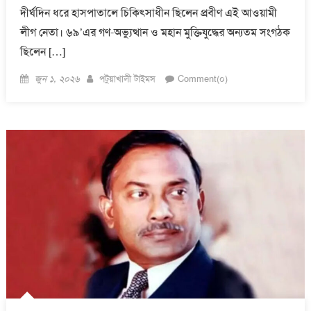
দীর্ঘদিন ধরে হাসপাতালে চিকিৎসাধীন ছিলেন প্রবীণ এই আওয়ামী
লীগ নেতা। ৬৯’এর গণ-অভ্যুত্থান ও মহান মুক্তিযুদ্ধের অন্যতম সংগঠক
ছিলেন […]
Posted
Author
জুন ১, ২০২৬
পটুয়াখালী টাইমস
Comment(০)
on