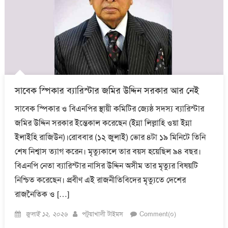
সাবেক স্পিকার ব্যারিস্টার জমির উদ্দিন সরকার আর নেই
সাবেক স্পিকার ও বিএনপির স্থায়ী কমিটির জ্যেষ্ঠ সদস্য ব্যারিস্টার
জমির উদ্দিন সরকার ইন্তেকাল করেছেন (ইন্না লিল্লাহি ওয়া ইন্না
ইলাইহি রাজিউন)।রোববার (১২ জুলাই) ভোর ৪টা ১৯ মিনিটে তিনি
শেষ নিশ্বাস ত্যাগ করেন। মৃত্যুকালে তার বয়স হয়েছিল ৯৪ বছর।
বিএনপি নেতা ব্যারিস্টার নাসির উদ্দিন অসীম তার মৃত্যুর বিষয়টি
নিশ্চিত করেছেন। প্রবীণ এই রাজনীতিবিদের মৃত্যুতে দেশের
রাজনৈতিক ও […]
Posted
Author
জুলাই ১২, ২০২৬
পটুয়াখালী টাইমস
Comment(০)
on