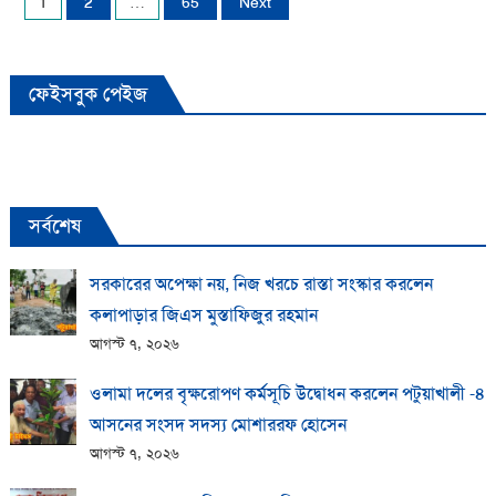
Posts
1
2
…
65
Next
pagination
ফেইসবুক পেইজ
সর্বশেষ
সরকারের অপেক্ষা নয়, নিজ খরচে রাস্তা সংস্কার করলেন
কলাপাড়ার জিএস মুস্তাফিজুর রহমান
আগস্ট ৭, ২০২৬
ওলামা দলের বৃক্ষরোপণ কর্মসূচি উদ্বোধন করলেন পটুয়াখালী -৪
আসনের সংসদ সদস্য মোশাররফ হোসেন
আগস্ট ৭, ২০২৬