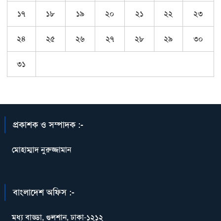
১৭
১৮
১৯
২০
২১
২২
২৩
২৪
২৫
২৬
২৭
২৮
২৯
৩০
৩১
প্রকাশক ও সম্পাদক :-
মোহাম্মাদ নুরুজ্জামান
বাংলাদেশ অফিস :-
মধ্য বাড্ডা, গুলশান, ঢাকা-১২১২