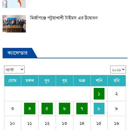
মির্জাগঞ্জে পটুয়াখালী টাইমস এর উদ্বোধন
ক্যালেন্ডার
সোম
মঙ্গল
বুধ
বৃহ
শুক্র
শনি
রবি
১
২
৩
৪
৫
৬
৭
৮
৯
১০
১১
১২
১৩
১৪
১৫
১৬