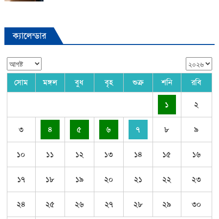
ক্যালেন্ডার
সোম
মঙ্গল
বুধ
বৃহ
শুক্র
শনি
রবি
১
২
৩
৪
৫
৬
৭
৮
৯
১০
১১
১২
১৩
১৪
১৫
১৬
১৭
১৮
১৯
২০
২১
২২
২৩
২৪
২৫
২৬
২৭
২৮
২৯
৩০