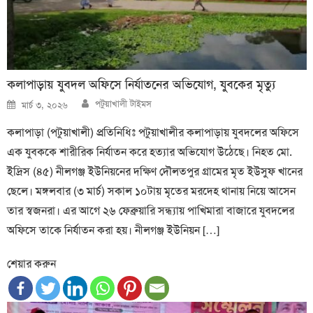
কলাপাড়ায় যুবদল অফিসে নির্যাতনের অভিযোগ, যুবকের মৃত্যু
Author
Posted
পটুয়াখালী টাইমস
মার্চ ৩, ২০২৬
on
কলাপাড়া (পটুয়াখালী) প্রতিনিধিঃ পটুয়াখালীর কলাপাড়ায় যুবদলের অফিসে
এক যুবককে শারীরিক নির্যাতন করে হত্যার অভিযোগ উঠেছে। নিহত মো.
ইদ্রিস (৪৫) নীলগঞ্জ ইউনিয়নের দক্ষিণ দৌলতপুর গ্রামের মৃত ইউসুফ খানের
ছেলে। মঙ্গলবার (৩ মার্চ) সকাল ১০টায় মৃতের মরদেহ থানায় নিয়ে আসেন
তার স্বজনরা। এর আগে ২৬ ফেব্রুয়ারি সন্ধ্যায় পাখিমারা বাজারে যুবদলের
অফিসে তাকে নির্যাতন করা হয়। নীলগঞ্জ ইউনিয়ন […]
শেয়ার করুন