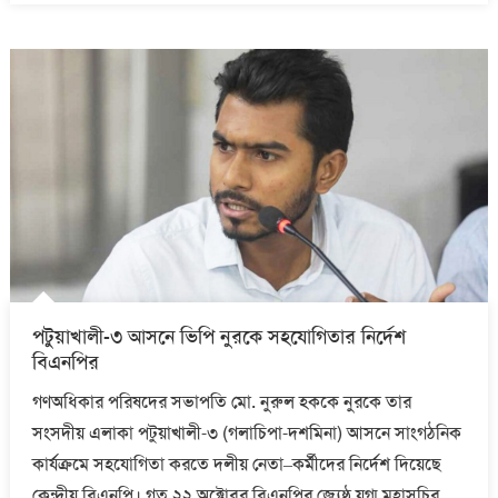
পটুয়াখালী-৩ আসনে ভিপি নুরকে সহযোগিতার নির্দেশ
বিএনপির
গণঅধিকার পরিষদের সভাপতি মো. নুরুল হককে নুরকে তার
সংসদীয় এলাকা পটুয়াখালী-৩ (গলাচিপা-দশমিনা) আসনে সাংগঠনিক
কার্যক্রমে সহযোগিতা করতে দলীয় নেতা–কর্মীদের নির্দেশ দিয়েছে
কেন্দ্রীয় বিএনপি। গত ২২ অক্টোবর বিএনপির জ্যেষ্ঠ যুগ্ম মহাসচিব