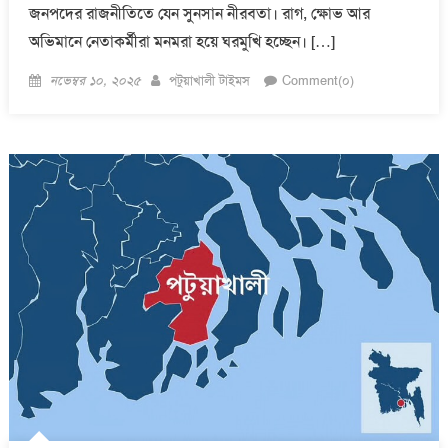
জনপদের রাজনীতিতে যেন সুনসান নীরবতা। রাগ, ক্ষোভ আর
অভিমানে নেতাকর্মীরা মনমরা হয়ে ঘরমুখি হচ্ছেন। […]
Posted
Author
নভেম্বর ১০, ২০২৫
পটুয়াখালী টাইমস
Comment(০)
on