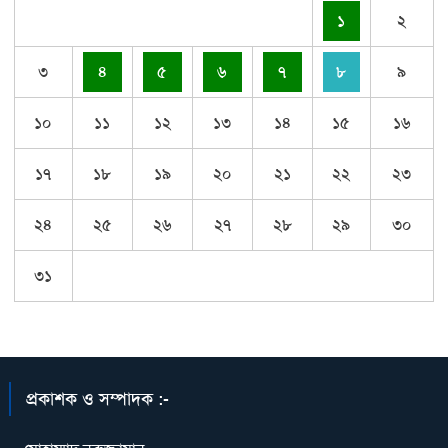
১
২
৩
৪
৫
৬
৭
৮
৯
১০
১১
১২
১৩
১৪
১৫
১৬
১৭
১৮
১৯
২০
২১
২২
২৩
২৪
২৫
২৬
২৭
২৮
২৯
৩০
৩১
প্রকাশক ও সম্পাদক :-