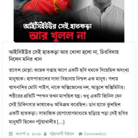
আইসিইউর সেই হাতকড়া আর খোলা হলো না, চিরবিদায়
নিলেন মনির খান
রাসেল মোল্লা: কয়েক সপ্তাহ আগে একটি ছবি থমকে দিয়েছিল অসংখ্য
মানুষকে। হাসপাতালের সাদা বিছানায় নিশ্চল এক মানুষ। গলায়
শ্বাসনালির মোটা পাইপ, নাকে অক্সিজেনের নল, আঙুলে অক্সিমিটার।
শরীরের প্রতিটি স্পন্দন তখন মাপছিল যন্ত্র। শুধু একটি জিনিস যেন
সেই চিকিৎসার ভাষাকেও অতিক্রম করেছিল। ডান হাতে ঝুলছিল
একটি হাতকড়া। সামাজিক যোগাযোগমাধ্যমে ছড়িয়ে পড়া সেই ছবির
মানুষটি ছিলেন পটুয়াখালীর […]
Posted
Author
আগস্ট ৫, ২০২৬
পটুয়াখালী টাইমস
Comment(০)