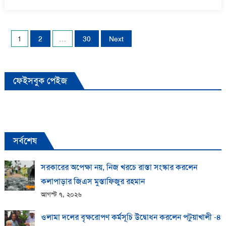
on
Posts
1
2
…
30
Next
pagination
ফেইসবুক পেইজ
সর্বশেষ
সরকারের অপেক্ষা নয়, নিজ খরচে রাস্তা সংস্কার করলেন
কলাপাড়ার জিএস মুস্তাফিজুর রহমান
আগস্ট ৭, ২০২৬
ওলামা দলের বৃক্ষরোপণ কর্মসূচি উদ্বোধন করলেন পটুয়াখালী -৪