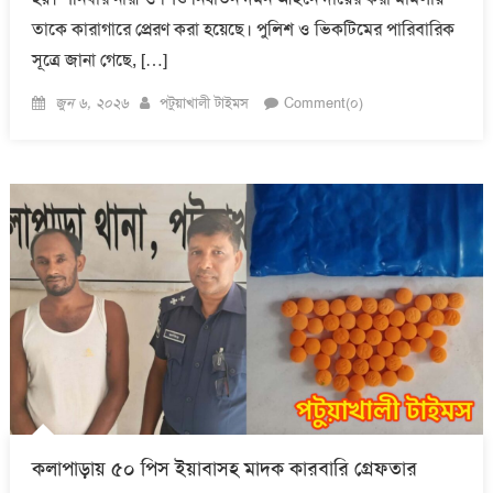
তাকে কারাগারে প্রেরণ করা হয়েছে। পুলিশ ও ভিকটিমের পারিবারিক
সূত্রে জানা গেছে, […]
Posted
Author
জুন ৬, ২০২৬
পটুয়াখালী টাইমস
Comment(০)
on
কলাপাড়ায় ৫০ পিস ইয়াবাসহ মাদক কারবারি গ্রেফতার