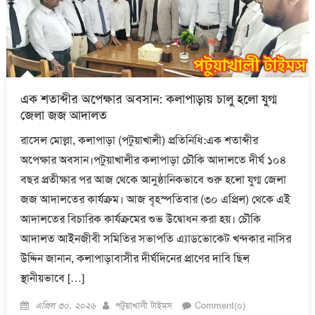
এক শতাব্দীর অপেক্ষার অবসান: কলাপাড়ায় চালু হলো যুগ্ম
জেলা জজ আদালত
রাসেল মোল্লা, কলাপাড়া (পটুয়াখালী) প্রতিনিধি:এক শতাব্দীর
অপেক্ষার অবসান।পটুয়াখালীর কলাপাড়া চৌকি আদালতে দীর্ঘ ১০৪
বছর প্রতীক্ষার পর আজ থেকে আনুষ্ঠানিকভাবে শুরু হলো যুগ্ম জেলা
জজ আদালতের কার্যক্রম। আজ বৃহস্পতিবার (৩০ এপ্রিল) থেকে এই
আদালতের বিচারিক কার্যক্রমের শুভ উদ্বোধন করা হয়। চৌকি
আদালত আইনজীবী সমিতির সভাপতি এ্যাডভোকেট খন্দকার নাসির
উদ্দিন জানান, কলাপাড়াবাসীর দীর্ঘদিনের প্রাণের দাবি ছিল
স্থানীয়ভাবে […]
Posted
Author
এপ্রিল ৩০, ২০২৬
পটুয়াখালী টাইমস
Comment(০)