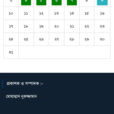
৩
৪
৫
৬
৭
৮
৯
১০
১১
১২
১৩
১৪
১৫
১৬
১৭
১৮
১৯
২০
২১
২২
২৩
২৪
২৫
২৬
২৭
২৮
২৯
৩০
৩১
প্রকাশক ও সম্পাদক :-
মোহাম্মাদ নুরুজ্জামান