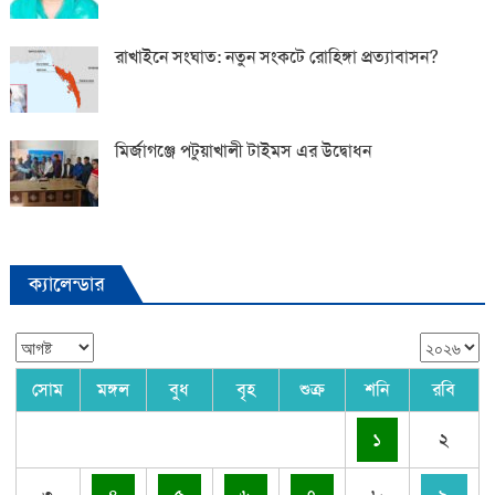
রাখাইনে সংঘাত: নতুন সংকটে রোহিঙ্গা প্রত্যাবাসন?
মির্জাগঞ্জে পটুয়াখালী টাইমস এর উদ্বোধন
ক্যালেন্ডার
সোম
মঙ্গল
বুধ
বৃহ
শুক্র
শনি
রবি
১
২