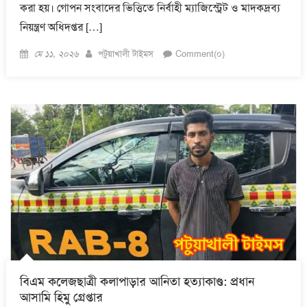
করা হয়। গোপন সংবাদের ভিত্তিতে নির্বাহী ম্যাজিস্ট্রেট ও মাদকদ্রব্য
নিয়ন্ত্রণ অধিদপ্তর […]
Posted
Author
মে ১১, ২০২৬
পটুয়াখালী টাইমস
Comment(০)
on
বিএম কলেজছাত্রী কলাপাড়ার আনিতা হত্যাকাণ্ড: প্রধান
আসামি হিমু গ্রেপ্তার