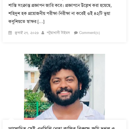
শাস্তি সংক্রান্ত প্রজ্ঞাপন জারি করে। প্রজ্ঞাপনে উল্লেখ করা হয়েছে,
শহিদুল হক প্রয়োজনীয় পরীক্ষা-নিরীক্ষা না করেই ওই ৪২টি ভুয়া
কবুলিয়তে স্বাক্ষর […]
Posted
Author
জুলাই ২৭, ২০২৬
পটুয়াখালী টাইমস
Comment(০)
on
আলোচিত সেই এনসিপি নেতা কাফির বিরুদ্ধে জমি দখল ও