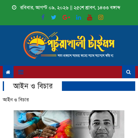
Skip
রবিবার, আগস্ট ০৯, ২০২৬ || ২৫শে শ্রাবণ, ১৪৩৩ বঙ্গাব্দ
to
content
আইন ও বিচার
আইন ও বিচার