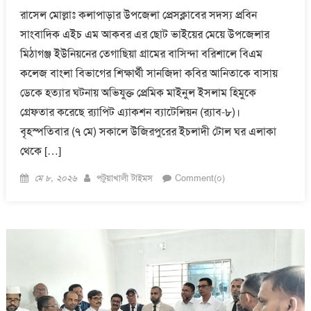
রাসেল মোল্লাঃ কলাপাড়ার উপজেলা প্রেসক্লাবের সদস্য প্রবিন
সাংবাদিক এইচ এম আকবর এর ছোট ভাইয়ের মেয়ে উপজেলার
মিঠাগঞ্জ ইউনিয়নের তেগাছিয়া গ্রামের বাসিন্দা ব‌রিশা‌লে বিএম
কলেজ বাংলা বিভাগের শিক্ষার্থী সান‌জিদা ক‌বির আনিতাকে বাসায়
ডে‌কে হত‌্যার ঘটনায় অভিযুক্ত প্রেমিক‌ মাইনুল ইসলাম হিমুকে
গ্রেফতার ক‌রে‌ছে র‌্যাপিট এ্যাকশন ব্যাটেলিয়ন (র‌্যাব-৮)।
বৃহস্প‌তিবার (৭ মে) সকা‌লে উজিরপু‌রের ইচলাদী টোল ঘর এলাকা
থে‌কে […]
Posted
Author
মে ৮, ২০২৬
পটুয়াখালী টাইমস
Comment(০)
on