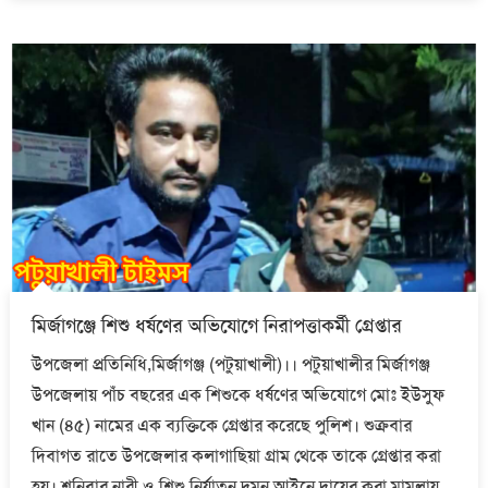
মির্জাগঞ্জে শিশু ধর্ষণের অভিযোগে নিরাপত্তাকর্মী গ্রেপ্তার
উপজেলা প্রতিনিধি,মির্জাগঞ্জ (পটুয়াখালী)।। পটুয়াখালীর মির্জাগঞ্জ
উপজেলায় পাঁচ বছরের এক শিশুকে ধর্ষণের অভিযোগে মোঃ ইউসুফ
খান (৪৫) নামের এক ব্যক্তিকে গ্রেপ্তার করেছে পুলিশ। শুক্রবার
দিবাগত রাতে উপজেলার কলাগাছিয়া গ্রাম থেকে তাকে গ্রেপ্তার করা
হয়। শনিবার নারী ও শিশু নির্যাতন দমন আইনে দায়ের করা মামলায়