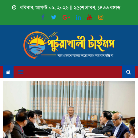
Skip
রবিবার, আগস্ট ০৯, ২০২৬ || ২৫শে শ্রাবণ, ১৪৩৩ বঙ্গাব্দ
to
content