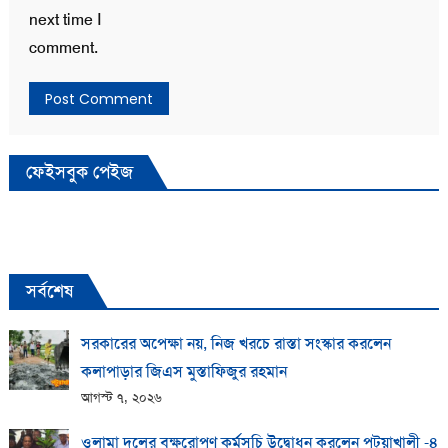
next time I
comment.
ফেইসবুক পেইজ
সর্বশেষ
সরকারের অপেক্ষা নয়, নিজ খরচে রাস্তা সংস্কার করলেন
কলাপাড়ার জিএস মুস্তাফিজুর রহমান
আগস্ট ৭, ২০২৬
ওলামা দলের বৃক্ষরোপণ কর্মসূচি উদ্বোধন করলেন পটুয়াখালী -৪