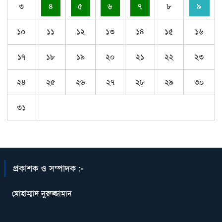
৩
৪
৫
৬
৭
৮
৯
১০
১১
১২
১৩
১৪
১৫
১৬
১৭
১৮
১৯
২০
২১
২২
২৩
২৪
২৫
২৬
২৭
২৮
২৯
৩০
৩১
প্রকাশক ও সম্পাদক :-
মোহাম্মাদ নুরুজ্জামান