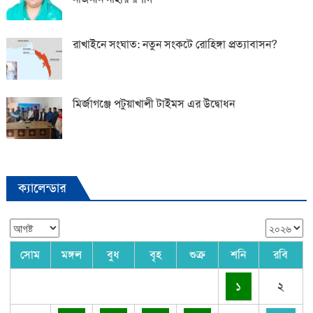
রাখাইনে সংঘাত: নতুন সংকটে রোহিঙ্গা প্রত্যাবাসন?
মির্জাগঞ্জে পটুয়াখালী টাইমস এর উদ্বোধন
ক্যালেন্ডার
সোম
মঙ্গল
বুধ
বৃহ
শুক্র
শনি
রবি
১
২