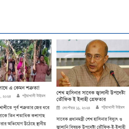
াথে এ কেমন শত্রুতা!
শেখ হাসিনার সাবেক জ্বালানী উপদেষ্টা
Author
পটুয়াখালী টাইমস
২৫, ২০২৪
তৌফিক ই ইলাহী গ্রেফতার
Author
Posted
ঁশখালীতে পূর্ব শত্রুতার জের ধরে
পটুয়াখালী টাইমস
সেপ্টেম্বর ১১, ২০২৪
on
ালোকে তিন শতাধিক কলাগাছ
সাবেক প্রধানমন্ত্রী শেখ হাসিনার বিদ্যুৎ ও
রার অভিযোগ উঠেছে স্থানীয়
জ্বালানি বিষয়ক উপদেষ্টা তৌফিক-ই-ইলাহী