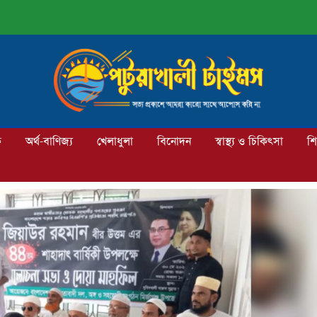
ক
অর্থ-বাণিজ্য
খেলাধুলা
বিনোদন
স্বাস্থ্য ও চিকিৎসা
শি