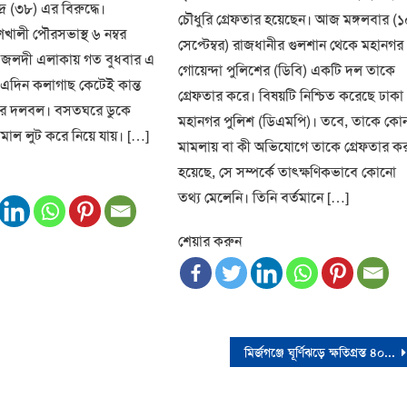
ুদ্র (৩৮) এর বিরুদ্ধে।
চৌধুরি গ্রেফতার হয়েছেন। আজ মঙ্গলবার (
খালী পৌরসভাস্থ ৬ নম্বর
সেপ্টেম্বর) রাজধানীর গুলশান থেকে মহানগর
তর জলদী এলাকায় গত বুধবার এ
গোয়েন্দা পুলিশের (ডিবি) একটি দল তাকে
এদিন কলাগাছ কেটেই কান্ত
গ্রেফতার করে। বিষয়টি নিশ্চিত করেছে ঢাকা
ার দলবল। বসতঘরে ডুকে
মহানগর পুলিশ (ডিএমপি)। তবে, তাকে কো
ামাল লুট করে নিয়ে যায়। […]
মামলায় বা কী অভিযোগে তাকে গ্রেফতার ক
হয়েছে, সে সম্পর্কে তাৎক্ষণিকভাবে কোনো
তথ্য মেলেনি। তিনি বর্তমানে […]
শেয়ার করুন
মির্জগঞ্জে ঘূর্ণিঝড়ে ক্ষতিগ্রস্ত ৪০০ পরিবারের মাঝে খাদ্য সহায়তা প্রদান