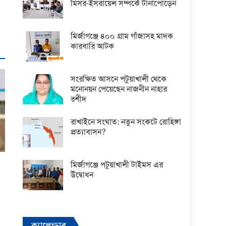
মিসর-ইসরায়েল সম্পর্কে টানাপোড়েন
মির্জাগঞ্জে ৪০০ গ্রাম গাঁজাসহ মাদক
কারবারি আটক
সংরক্ষিত আসনে পটুয়াখালী থেকে
মনোনয়ন পেয়েছেন নাজনীন নাহার
রশীদ
রাখাইনে সংঘাত: নতুন সংকটে রোহিঙ্গা
প্রত্যাবাসন?
মির্জাগঞ্জে পটুয়াখালী টাইমস এর
উদ্বোধন
ক্যালেন্ডার