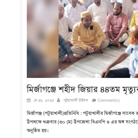
মির্জাগঞ্জে শহীদ জিয়ার ৪৪তম মৃত্যু
Posted
Author
মে ৩১, ২০২৫
পটুয়াখালী টাইমস
Comment(০)
on
মির্জাগঞ্জ (পটুয়াখালী)প্রতিনিধি : পটুয়াখালীর মির্জাগঞ্জে সাব
উপলক্ষে শুক্রবার (৩০ মে) উপজেলা বিএনপি ও এর অঙ্গ সংগঠনের 
অনুষ্ঠিত হয়।