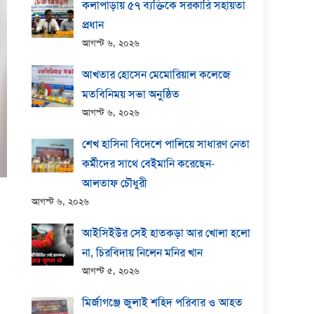
কলাপাড়ায় ​৫৭ ব্যক্তিকে সরকারি সহায়তা
প্রধান
আগস্ট ৬, ২০২৬
আখতার হোসেন মেমোরিয়াল কলেজে
মতবিনিময় সভা অনুষ্ঠিত
আগস্ট ৬, ২০২৬
শেখ হাসিনা বিদেশে পালিয়ে সাধারণ নেতা
কর্মীদের সাথে বেইমানি করেছেন-
আলতাফ চৌধুরী
আগস্ট ৬, ২০২৬
আইসিইউর সেই হাতকড়া আর খোলা হলো
না, চিরবিদায় নিলেন মনির খান
আগস্ট ৫, ২০২৬
মির্জাগঞ্জে জুলাই শহিদ পরিবার ও আহত