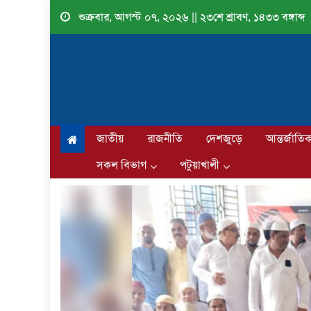
Skip
শুক্রবার, আগস্ট ০৭, ২০২৬ || ২৩শে শ্রাবণ, ১৪৩৩ বঙ্গাব্দ
to
content
জাতীয়
রাজনীতি
দেশজুড়ে
আন্তর্জাতি
সকল বিভাগ
পটুয়াখালী