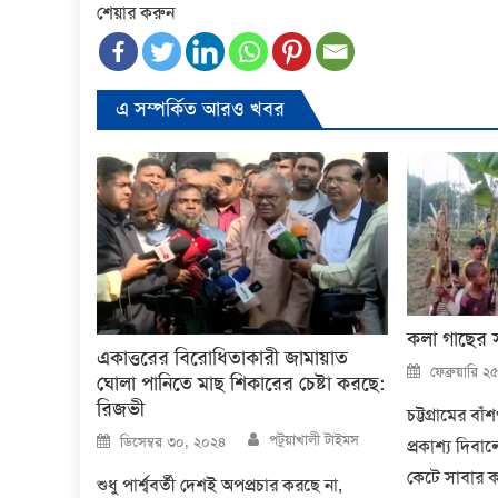
শেয়ার করুন
এ সম্পর্কিত আরও খবর
কলা গাছের স
একাত্তরের বিরোধিতাকারী জামায়াত
Posted
ফেব্রুয়ারি 
on
ঘোলা পানিতে মাছ শিকারের চেষ্টা করছে:
রিজভী
চট্টগ্রামের বা
Author
Posted
পটুয়াখালী টাইমস
ডিসেম্বর ৩০, ২০২৪
প্রকাশ্য দিব
on
কেটে সাবার ক
শুধু পার্শ্ববর্তী দেশই অপপ্রচার করছে না,