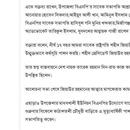
এতে বক্তব্য রাখেন, উপজেলা বিএনপি’র সাবেক সভাপতি আশ্র
আনোয়ার হোসেন সিকদার,আইয়ুব আলী খান, আমিনুল ইসলাম খ
বিএনপির সাবেক সভাপতি হাসিবুল গনি মুনির খন্দকার,মির্জাগঞ্
অ্যাডভোকেট তারিকুল ইসলাম, যুবদলের আহ্বায়ক গাজী রাশে
বক্তারা বলেন, দীর্ঘ ১৭ বছর আমরা সাবেক রাষ্ট্রপতি শহীদ 
উম্মুক্তভাবে কর্মসূচি পালন করছি। শহীদ প্রেসিডেন্ট জিয়াউর রহ
তার স্বপ্ন বাস্তবায়নে দেশ নায়ক তারেক রহমান দিন-রাত কাজ
উপস্থিত ছিলেন।
আলোচনা সভা শেষে জিয়াউর রহমানের আত্মার মাগফেরাত কামনা
এছাড়াও উপজেলার মাধবখালী ইউনিয়ন বিএনপির উদ্যোগে সাবেক 
শুক্রবার বিকেলে কাঠালতলী চৌধুরী বাড়িতে এ মৃত্যুবার্ষিকী
সভাপতিত্ব করেন।