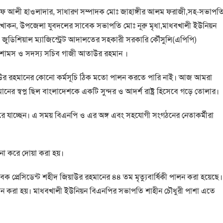
াফ আলী হাওলাদার, সাধারণ সম্পাদক মোঃ জাহাঙ্গীর আলম ফরাজী,সহ-সভাপত
োকন, উপজেলা যুবদলের সাবেক সভাপতি মোঃ নূরু মৃধা,মাধবখালী ইউনিয়ন
জ জুডিশিয়াল ম্যাজিস্ট্রেট আদালতের সহকারী সরকারি কৌঁসুলি(এপিপি)
দ শামস ও সদস্য সচিব গাজী আতাউর রহমান ।
জিয়াউর রহমানের কোনো কর্মসূচি ঠিক মতো পালন করতে পারি নাই। আজ আমরা
মানের স্বপ্ন ছিল বাংলাদেশকে একটি সুন্দর ও আদর্শ রাষ্ট্র হিসেবে গড়ে তোলার।
 করে যাচ্ছেন। এ সময় বিএনপি ও এর অঙ্গ এবং সহযোগী সংগঠনের নেতাকর্মীরা
 করে দোয়া করা হয়।
প্রেসিডেন্ট শহীদ জিয়াউর রহমানের ৪৪ তম মৃত্যুবার্ষিকী পালন করা হয়েছে।
 পালন করা হয়। মাধবখালী ইউনিয়ন বিএনপির সভাপতি শাহীন চৌধুরী পাশা এতে