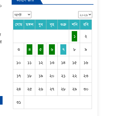
১০
সোম
মঙ্গল
বুধ
বৃহ
শুক্র
শনি
রবি
ন
১
২
রা
৩
৪
৫
৬
৭
৮
৯
১০
১১
১২
১৩
১৪
১৫
১৬
১৭
১৮
১৯
২০
২১
২২
২৩
২৪
২৫
২৬
২৭
২৮
২৯
৩০
৩১