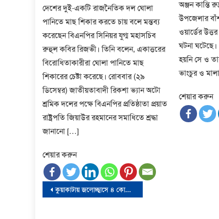
অঞ্জন কান্তি র
দেশের দুই-একটি রাজনৈতিক দল ঘোলা
উপজেলার বাঁশ
পানিতে মাছ শিকার করতে চায় বলে মন্তব্য
ওয়ার্ডের উত্
করেছেন বিএনপির সিনিয়র যুগ্ম মহাসচিব
ঘটনা ঘটেছে। 
রুহুল কবির রিজভী। তিনি বলেন, একাত্তরের
হয়নি সে ও ত
বিরোধিতাকারীরা ঘোলা পানিতে মাছ
ভাংচুর ও মাল
শিকারের চেষ্টা করেছে। রোববার (২৯
ডিসেম্বর) জাতীয়তাবাদী রিকশা ভ্যান অটো
শেয়ার করুন
শ্রমিক দলের পক্ষে বিএনপির প্রতিষ্ঠাতা প্রয়াত
রাষ্ট্রপতি জিয়াউর রহমানের সমাধিতে শ্রদ্ধা
জানানো […]
শেয়ার করুন
Post
কুয়াকাটায় জলোচ্ছ্বাসে ৪ কোটি টাকার মেরিনড্রাইভ সড়ক ধ্বসে যাওয়ায় পাঁচ সদস্য বিশিষ্ট তদন্ত কমিটি গঠন
navigation