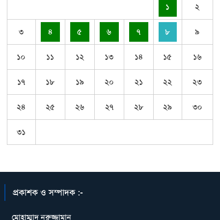
১
২
৩
৪
৫
৬
৭
৮
৯
১০
১১
১২
১৩
১৪
১৫
১৬
১৭
১৮
১৯
২০
২১
২২
২৩
২৪
২৫
২৬
২৭
২৮
২৯
৩০
৩১
প্রকাশক ও সম্পাদক :-
মোহাম্মাদ নুরুজ্জামান