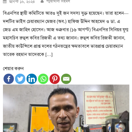
Posted
পটুয়াখালী টাইমস
আগস্ট ১৬, ২০২৪
on
বিএনপির স্থায়ী কমিটিতে আরও দুই জন সদস্য যুক্ত হয়েছেন। তারা হলেন—
দলটির ভাইস চেয়ারম্যান মেজর (অব.) হাফিজ উদ্দিন আহমেদ ও ডা. এ
জেড এম জাহিদ হোসেন। আজ শুক্রবার (১৬ আগস্ট) বিএনপির সিনিয়র যুগ্ম
মহাসচিব রুহুল কবির রিজভী এ তথ্য জানান। রুহুল কবির রিজভী জানান,
জাতীয় কাউন্সিলে প্রাপ্ত দলের গঠনতন্ত্রের ক্ষমতাবলে ভারপ্রাপ্ত চেয়ারম্যান
তারেক রহমান তাদেরকে […]
শেয়ার করুন