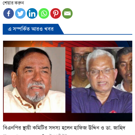
শেয়ার করুন
এ সম্পর্কিত আরও খবর
বিএনপির স্থায়ী কমিটির সদস্য হলেন হাফিজ উদ্দিন ও ডা. জাহিদ
Author