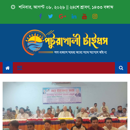
Skip
শনিবার, আগস্ট ০৮, ২০২৬ || ২৪শে শ্রাবণ, ১৪৩৩ বঙ্গাব্দ
to
content