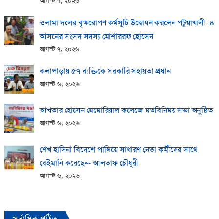
আগস্ট ৭, ২০২৬
ওলামা দলের বৃক্ষরোপণ কর্মসূচি উদ্বোধন করলেন পটুয়াখালী -৪
আসনের সংসদ সদস্য মোশাররফ হোসেন
আগস্ট ৭, ২০২৬
কলাপাড়ায় ​৫৭ ব্যক্তিকে সরকারি সহায়তা প্রধান
আগস্ট ৬, ২০২৬
আখতার হোসেন মেমোরিয়াল কলেজে মতবিনিময় সভা অনুষ্ঠিত
আগস্ট ৬, ২০২৬
শেখ হাসিনা বিদেশে পালিয়ে সাধারণ নেতা কর্মীদের সাথে
বেইমানি করেছেন- আলতাফ চৌধুরী
আগস্ট ৬, ২০২৬
সর্বাধিক পঠিত