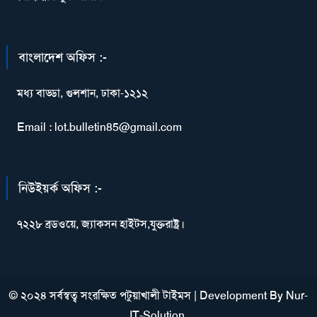
বাংলাদেশ অফিস :-
মধ্য বাড্ডা, গুলশান, ঢাকা-১২১২
Email : lot.bulletin85@gmail.com
নিউইয়র্ক অফিস :-
৭২২৮ ব্রডওয়ে, জ্যাকসন হাইটস,যুক্তরাষ্ট্র।
© ২০২৪ সর্বস্বত্ব সংরক্ষিত পটুয়াখালী টাইমস
|
Development By
Nur-
IT-Solution
.