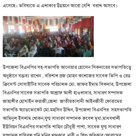
এসেছে। ভবিষ্যতে এ এলাকার উন্নয়নে আরো বেশি বরাদ্দ আসবে।
উপজেলা বিএনপির সহ-সভাপতি আনোয়ার হোসেন সিকদারের সভাপতিত্বে
অনুষ্ঠানে বক্তব্য রাখেন , বরিশাল ব্রজ মোহন কলেজের সাবেক ভিপি ও রেড
ক্রিসেন্ট সোসাইটির সাবেক পরিচালক মো. জাফর ইমাম সিকদার, উপজেলা
বিএনপির সাবেক সভাপতি আশ্রাফ আলী হাওলাদার, সাধারণ সম্পাদক
জাহাঙ্গীর হোসাইন ফরাজী,জেলা জাতীয়তাবাদী আইনজীবী ফোরামের
সভাপতি অ্যাডভোকেট মো.মহসিন উদ্দিন, উপজেলা বিএনপির সহসভাপতি
আমিনুল ইসলাম খোকন,যুগ্ম সাধারণ সম্পাদক রুবেল মৃধা,মাধবখালী
ইউনিয়ন বিএনপির সভাপতি শাহিন চৌধুরী পাশা, সাবেক যুগ্ম সাধারণ
সম্পাদক হাসিবুল গনি মুনির খন্দকার, নারী ও শিশু অধিকার ফোরামের