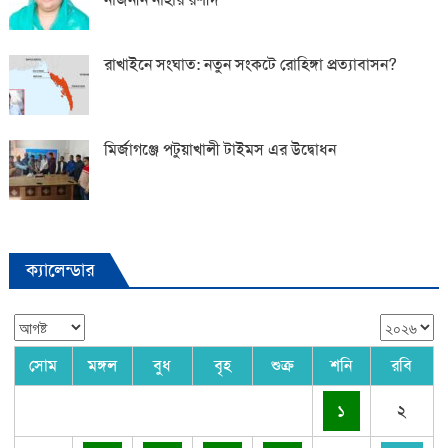
রাখাইনে সংঘাত: নতুন সংকটে রোহিঙ্গা প্রত্যাবাসন?
মির্জাগঞ্জে পটুয়াখালী টাইমস এর উদ্বোধন
ক্যালেন্ডার
সোম
মঙ্গল
বুধ
বৃহ
শুক্র
শনি
রবি
১
২