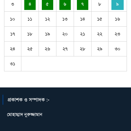
৩
৪
৫
৬
৭
৮
৯
১০
১১
১২
১৩
১৪
১৫
১৬
১৭
১৮
১৯
২০
২১
২২
২৩
২৪
২৫
২৬
২৭
২৮
২৯
৩০
৩১
প্রকাশক ও সম্পাদক :-
মোহাম্মাদ নুরুজ্জামান