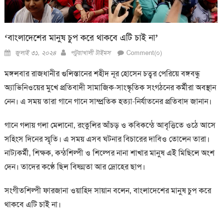
‘বাংলাদেশের মানুষ চুপ করে থাকবে এটি চাই না’
Posted
Author
জুলাই ৩১, ২০২৪
পটুয়াখালী টাইমস
Comment(০)
on
মঙ্গলবার রাজধানীর গুলিস্তানের শহীদ নূর হোসেন চত্বর পেরিয়ে বঙ্গবন্ধু
অ্যাভিনিওয়ের মুখে প্রতিবাদী সামাজিক-সাংস্কৃতিক সংগঠনের কর্মীরা অবস্থান
নেন। এ সময় তারা গানে গানে সাম্প্রতিক হত্যা-নির্যাতনের প্রতিবাদ জানান।
গানে গলায় গলা মেলানো, রংতুলির আঁচড় ও কবিকন্ঠে আবৃত্তিতে ওঠে আসে
সহিংস দিনের স্মৃতি। এ সময় এসব ঘটনার বিচারের দাবিও তোলেন তারা।
নাট্যকর্মী, শিক্ষক, কন্ঠশিল্পী ও শিল্পের নানা শাখার মানুষ এই মিছিলে অংশ
দেন। তাদের কণ্ঠে ছিল বিষন্নতা আর দ্রোহের ছাপ।
সংগীতশিল্পী ফারজানা ওয়াহিদ সায়ান বলেন, বাংলাদেশের মানুষ চুপ করে
থাকবে এটি চাই না।