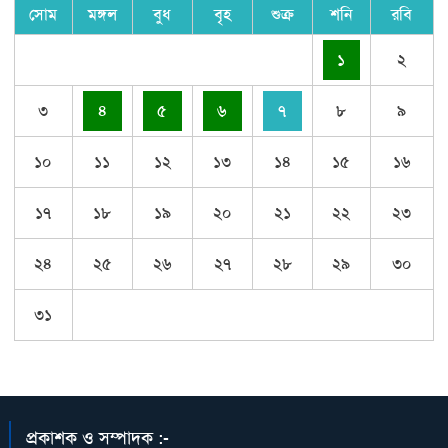
সোম
মঙ্গল
বুধ
বৃহ
শুক্র
শনি
রবি
১
২
৩
৪
৫
৬
৭
৮
৯
১০
১১
১২
১৩
১৪
১৫
১৬
১৭
১৮
১৯
২০
২১
২২
২৩
২৪
২৫
২৬
২৭
২৮
২৯
৩০
৩১
প্রকাশক ও সম্পাদক :-