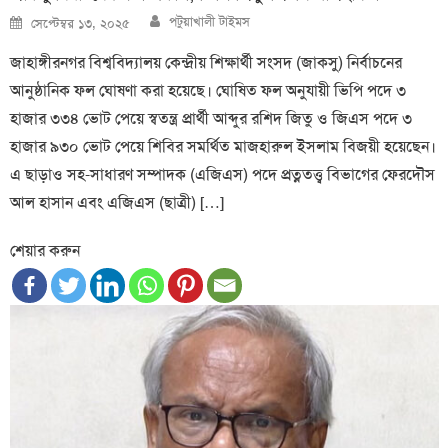
Author
Posted
পটুয়াখালী টাইমস
সেপ্টেম্বর ১৩, ২০২৫
on
জাহাঙ্গীরনগর বিশ্ববিদ্যালয় কেন্দ্রীয় শিক্ষার্থী সংসদ (জাকসু) নির্বাচনের
আনুষ্ঠানিক ফল ঘোষণা করা হয়েছে। ঘোষিত ফল অনুযায়ী ভিপি পদে ৩
হাজার ৩৩৪ ভোট পেয়ে স্বতন্ত্র প্রার্থী আব্দুর রশিদ জিতু ও জিএস পদে ৩
হাজার ৯৩০ ভোট পেয়ে শিবির সমর্থিত মাজহারুল ইসলাম বিজয়ী হয়েছেন।
এ ছাড়াও সহ-সাধারণ সম্পাদক (এজিএস) পদে প্রত্নতত্ত্ব বিভাগের ফেরদৌস
আল হাসান এবং এজিএস (ছাত্রী) […]
শেয়ার করুন