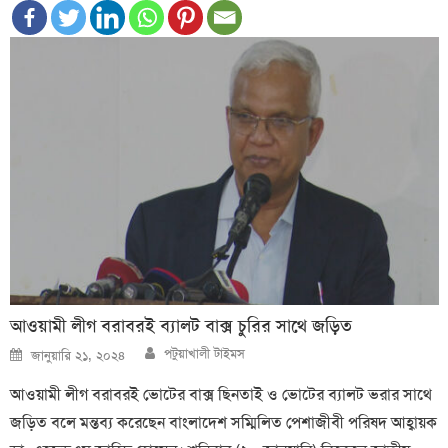
আওয়ামী লীগ বরাবরই ব্যালট বাক্স চুরির সাথে জড়িত
Author
Posted
পটুয়াখালী টাইমস
জানুয়ারি ২১, ২০২৪
on
আওয়ামী লীগ বরাবরই ভোটের বাক্স ছিনতাই ও ভোটের ব্যালট ভরার সাথে
জড়িত বলে মন্তব্য করেছেন বাংলাদেশ সম্মিলিত পেশাজীবী পরিষদ আহ্বায়ক