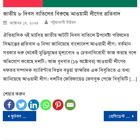
জাতীয় ৮ দিবস বাতিলের বিরুদ্ধে আওয়ামী লীগের প্রতিবাদ
Author
Posted
পটুয়াখালী টাইমস
অক্টোবর ১৭, ২০২৪
on
ঐতিহাসিক ৭ই মার্চসহ জাতীয় আটটি দিবস বাতিলে উপদেষ্টা পরিষদের
সিদ্ধান্তের প্রতিবাদ ও নিন্দা জানিয়েছে বাংলাদেশ আওয়ামী লীগ। বর্তমান
সরকার শুরু থেকেই মুক্তিযুদ্ধের মূল্যবোধ ও চেতনাবিরোধী কাজ করছে বলে
অভিযোগ করেছে দলটি। আজ বুধবার (‌১৬ অক্টোবর) আওয়ামী লীগের
দফতর সম্পাদক ব্যারিস্টার বিপ্লব বড়ুয়া স্বাক্ষরিত এক বিবৃতিতে এ তথ্য
জানিয়েছে আওয়ামী লীগ। দলটির ফেরিফায়েড ফেসবুক পেজে বিবৃতিটি […]
শেয়ার করুন
Post
ফুটবল কিংবদন্তি ম্যারাডোনার জার্সি নিলামে
প্রেসিডেন্ট নির্বাচিত হলে যুক্তরাষ্ট্রকে ধ্বংস করবে কমলা-ট্রাম্প
navigation