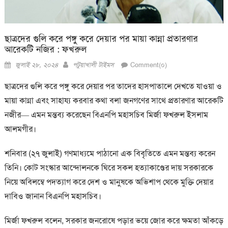
ছাত্রদের গুলি করে পঙ্গু করে দেয়ার পর মায়া কান্না প্রতারণার
আরেকটি নজির : ফখরুল
Posted
Author
জুলাই ২৮, ২০২৪
পটুয়াখালী টাইমস
Comment(০)
on
ছাত্রদের গুলি করে পঙ্গু করে দেয়ার পর তাদের হাসপাতালে দেখতে যাওয়া ও
মায়া কান্না এবং সাহায্য করবার কথা বলা জনগণের সাথে প্রতারণার আরেকটি
নজীর— এমন মন্তব্য করেছেন বিএনপি মহাসচিব মির্জা ফখরুল ইসলাম
আলমগীর।
শনিবার (২৭ জুলাই) গণমাধ্যমে পাঠানো এক বিবৃতিতে এমন মন্তব্য করেন
তিনি। কোট সংস্কার আন্দোলনকে ঘিরে সকল হত্যাকাণ্ডের দায় সরকারকে
নিয়ে অবিলম্বে পদত্যাগ করে দেশ ও মানুষকে অভিশাপ থেকে মুক্তি দেয়ার
দাবিও জানান বিএনপি মহাসচিব।
মির্জা ফখরুল বলেন, সরকার জনরোষে পড়ার ভয়ে জোর করে ক্ষমতা আঁকড়ে