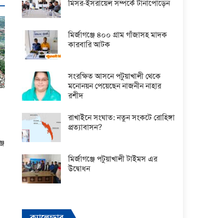
মিসর-ইসরায়েল সম্পর্কে টানাপোড়েন
মির্জাগঞ্জে ৪০০ গ্রাম গাঁজাসহ মাদক
কারবারি আটক
সংরক্ষিত আসনে পটুয়াখালী থেকে
মনোনয়ন পেয়েছেন নাজনীন নাহার
রশীদ
রাখাইনে সংঘাত: নতুন সংকটে রোহিঙ্গা
প্রত্যাবাসন?
্জ
মির্জাগঞ্জে পটুয়াখালী টাইমস এর
উদ্বোধন
ক্যালেন্ডার