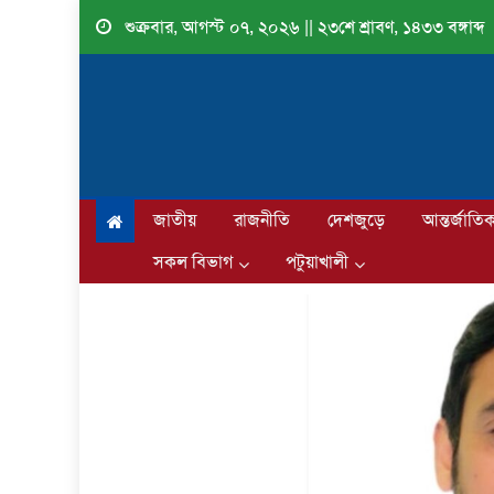
Skip
শুক্রবার, আগস্ট ০৭, ২০২৬ || ২৩শে শ্রাবণ, ১৪৩৩ বঙ্গাব্দ
to
content
জাতীয়
রাজনীতি
দেশজুড়ে
আন্তর্জাতি
সকল বিভাগ
পটুয়াখালী