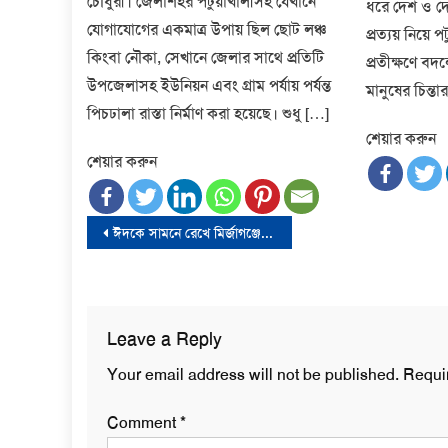
চৌধুরী। জেলাশহর পটুয়াখালীসহ যেখানে
ধরে দেশ ও দে
যোগাযোগের একমাত্র উপায় ছিল ছোট লঞ্চ
প্রত্যয় নিয়ে প
কিংবা নৌকা, সেখানে জেলার সাথে প্রতিটি
প্রতীক্ষণে বদল
উপজেলাসহ ইউনিয়ন এবং গ্রাম পর্যায় পর্যন্ত
মানুষের চিন্তা
পিচঢালা রাস্তা নির্মাণ করা হয়েছে। শুধু […]
শেয়ার করুন
শেয়ার করুন
Post
ঈদকে সামনে রেখে মির্জাগঞ্জে খাদ্য সহায়তা বিতরণ করলেন এমপি আলতাফ হোসেন চৌধুরী
navigation
Leave a Reply
Your email address will not be published.
Requi
Comment
*