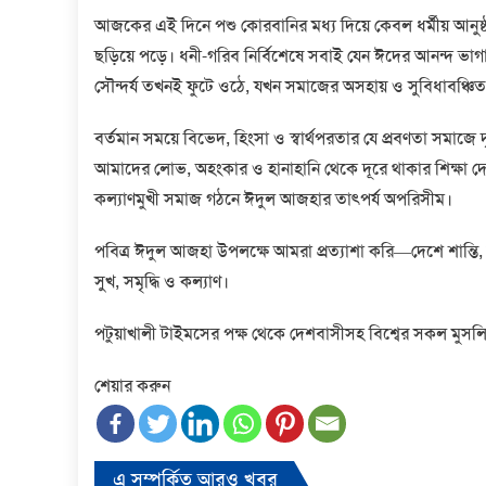
আজকের এই দিনে পশু কোরবানির মধ্য দিয়ে কেবল ধর্মীয় আনুষ্ঠান
ছড়িয়ে পড়ে। ধনী-গরিব নির্বিশেষে সবাই যেন ঈদের আনন্দ 
সৌন্দর্য তখনই ফুটে ওঠে, যখন সমাজের অসহায় ও সুবিধাবঞ্চি
বর্তমান সময়ে বিভেদ, হিংসা ও স্বার্থপরতার যে প্রবণতা সমাজে
আমাদের লোভ, অহংকার ও হানাহানি থেকে দূরে থাকার শিক্ষা দেয়। আ
কল্যাণমুখী সমাজ গঠনে ঈদুল আজহার তাৎপর্য অপরিসীম।
পবিত্র ঈদুল আজহা উপলক্ষে আমরা প্রত্যাশা করি—দেশে শান্তি,
সুখ, সমৃদ্ধি ও কল্যাণ।
পটুয়াখালী টাইমসের পক্ষ থেকে দেশবাসীসহ বিশ্বের সকল মুসল
শেয়ার করুন
এ সম্পর্কিত আরও খবর