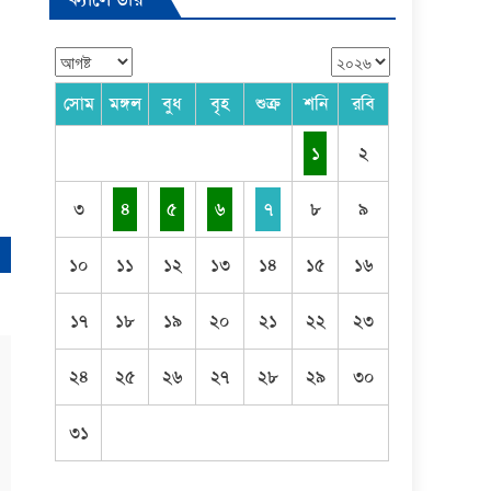
সোম
মঙ্গল
বুধ
বৃহ
শুক্র
শনি
রবি
১
২
৩
৪
৫
৬
৭
৮
৯
১০
১১
১২
১৩
১৪
১৫
১৬
১৭
১৮
১৯
২০
২১
২২
২৩
২৪
২৫
২৬
২৭
২৮
২৯
৩০
৩১