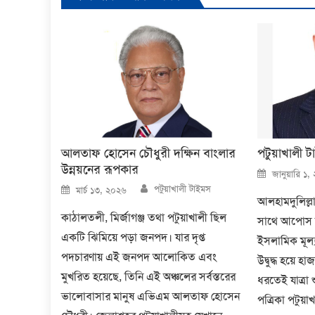
আলতাফ হোসেন চৌধুরী দক্ষিন বাংলার
পটুয়াখালী ট
উন্নয়নের রূপকার
Posted
জানুয়ারি ১
on
Author
Posted
পটুয়াখালী টাইমস
মার্চ ১৩, ২০২৬
on
আলহামদুলিল্ল
কাঠালতলী, মির্জাগঞ্জ তথা পটুয়াখালী ছিল
সাথে আপোস কর
একটি ঝিমিয়ে পড়া জনপদ। যার দৃপ্ত
ইসলামিক মূল্য
পদচারণায় এই জনপদ আলোকিত এবং
উদ্বুদ্ধ হয়ে 
মুখরিত হয়েছে, তিনি এই অঞ্চলের সর্বস্তরের
ধরতেই যাত্রা
ভালোবাসার মানুষ এভিএম আলতাফ হোসেন
পত্রিকা পটুয়