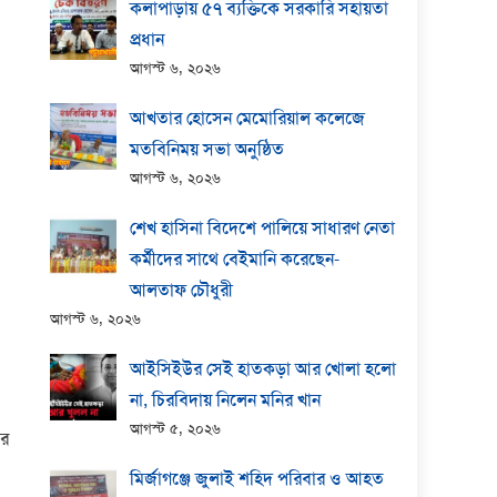
কলাপাড়ায় ​৫৭ ব্যক্তিকে সরকারি সহায়তা
প্রধান
আগস্ট ৬, ২০২৬
আখতার হোসেন মেমোরিয়াল কলেজে
মতবিনিময় সভা অনুষ্ঠিত
আগস্ট ৬, ২০২৬
শেখ হাসিনা বিদেশে পালিয়ে সাধারণ নেতা
কর্মীদের সাথে বেইমানি করেছেন-
আলতাফ চৌধুরী
আগস্ট ৬, ২০২৬
আইসিইউর সেই হাতকড়া আর খোলা হলো
না, চিরবিদায় নিলেন মনির খান
আগস্ট ৫, ২০২৬
ার
মির্জাগঞ্জে জুলাই শহিদ পরিবার ও আহত