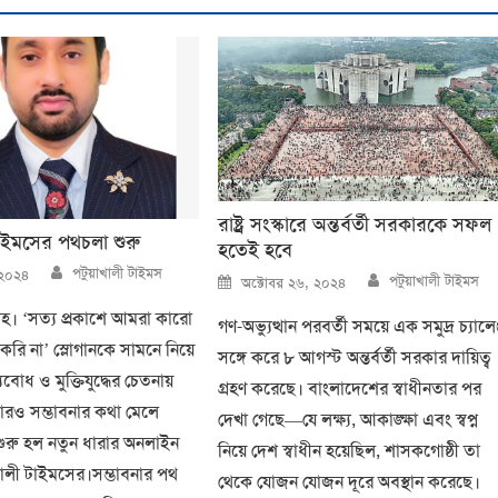
রাষ্ট্র সংস্কারে অন্তর্বর্তী সরকারকে সফল
াইমসের পথচলা শুরু
হতেই হবে
Author
পটুয়াখালী টাইমস
Author
, ২০২৪
Posted
পটুয়াখালী টাইমস
অক্টোবর ২৬, ২০২৪
on
াহ। ‘সত্য প্রকাশে আমরা কারো
গণ-অভ্যুত্থান পরবর্তী সময়ে এক সমুদ্র চ্যালেঞ
ি না’ স্লোগানকে সামনে নিয়ে
সঙ্গে করে ৮ আগস্ট অন্তর্বর্তী সরকার দায়িত্ব
বোধ ও মুক্তিযুদ্ধের চেতনায়
গ্রহণ করেছে। বাংলাদেশের স্বাধীনতার পর
হাজারও সম্ভাবনার কথা মেলে
দেখা গেছে—যে লক্ষ্য, আকাঙ্ক্ষা এবং স্বপ্ন
 শুরু হল নতুন ধারার অনলাইন
নিয়ে দেশ স্বাধীন হয়েছিল, শাসকগোষ্ঠী তা
াখালী টাইমসের।সম্ভাবনার পথ
থেকে যোজন যোজন দূরে অবস্থান করেছে।