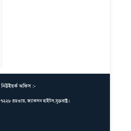
নিউইয়র্ক অফিস :-
৭২২৮ ব্রডওয়ে, জ্যাকসন হাইটস,যুক্তরাষ্ট্র।