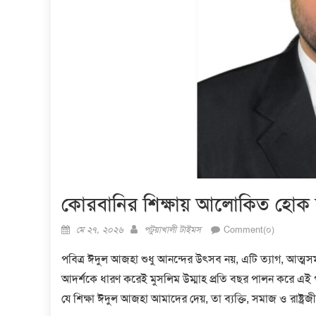
কোরবানির শিক্ষায় আলোকিত হোক
Posted
Author
মে ২৭, ২০২৬
পটুয়াখালী টাইমস
Comment(০)
on
পবিত্র ঈদুল আজহা শুধু আনন্দের উৎসব নয়, এটি ত্যাগ, আত্মস
আদর্শকে ধারণ করেই মুসলিম উম্মাহ প্রতি বছর পালন করে এই পবিত্র
যে শিক্ষা ঈদুল আজহা আমাদের দেয়, তা ব্যক্তি, সমাজ ও রাষ্ট্রজীব