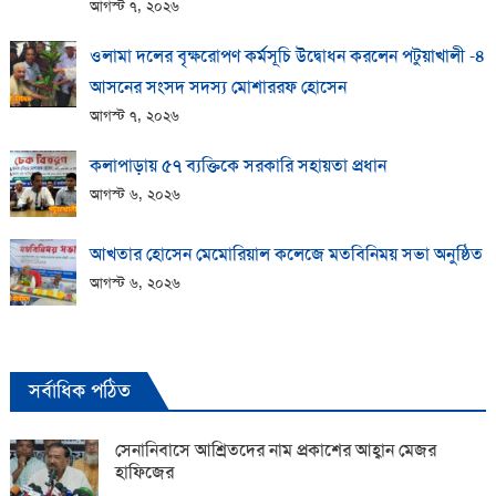
আগস্ট ৭, ২০২৬
ওলামা দলের বৃক্ষরোপণ কর্মসূচি উদ্বোধন করলেন পটুয়াখালী -৪
আসনের সংসদ সদস্য মোশাররফ হোসেন
আগস্ট ৭, ২০২৬
কলাপাড়ায় ​৫৭ ব্যক্তিকে সরকারি সহায়তা প্রধান
আগস্ট ৬, ২০২৬
আখতার হোসেন মেমোরিয়াল কলেজে মতবিনিময় সভা অনুষ্ঠিত
আগস্ট ৬, ২০২৬
সর্বাধিক পঠিত
সেনানিবাসে আশ্রিতদের নাম প্রকাশের আহ্বান মেজর
হাফিজের