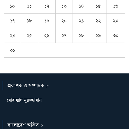
১০
১১
১২
১৩
১৪
১৫
১৬
১৭
১৮
১৯
২০
২১
২২
২৩
২৪
২৫
২৬
২৭
২৮
২৯
৩০
৩১
প্রকাশক ও সম্পাদক :-
মোহাম্মাদ নুরুজ্জামান
বাংলাদেশ অফিস :-