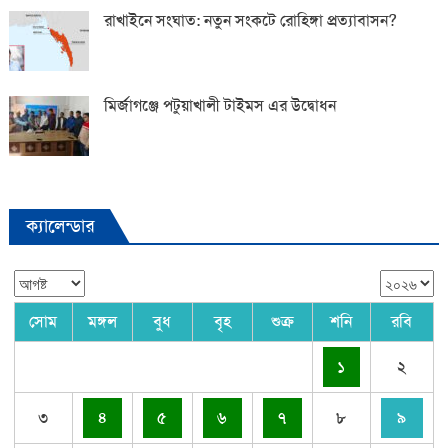
রাখাইনে সংঘাত: নতুন সংকটে রোহিঙ্গা প্রত্যাবাসন?
মির্জাগঞ্জে পটুয়াখালী টাইমস এর উদ্বোধন
ক্যালেন্ডার
সোম
মঙ্গল
বুধ
বৃহ
শুক্র
শনি
রবি
১
২
৩
৪
৫
৬
৭
৮
৯