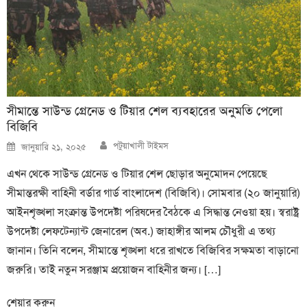
সীমান্তে সাউন্ড গ্রেনেড ও টিয়ার শেল ব্যবহারের অনুমতি পেলো
বিজিবি
Author
Posted
পটুয়াখালী টাইমস
জানুয়ারি ২১, ২০২৫
on
এখন থেকে সাউন্ড গ্রেনেড ও টিয়ার শেল ছোড়ার অনুমোদন পেয়েছে
সীমান্তরক্ষী বাহিনী বর্ডার গার্ড বাংলাদেশ (বিজিবি)। সোমবার (২০ জানুয়ারি)
আইনশৃঙ্খলা সংক্রান্ত উপদেষ্টা পরিষদের বৈঠকে এ সিদ্ধান্ত নেওয়া হয়। স্বরাষ্ট্র
উপদেষ্টা লেফটেন্যান্ট জেনারেল (অব.) জাহাঙ্গীর আলম চৌধুরী এ তথ্য
জানান। তিনি বলেন, সীমান্তে শৃঙ্খলা ধরে রাখতে বিজিবির সক্ষমতা বাড়ানো
জরুরি। তাই নতুন সরঞ্জাম প্রয়োজন বাহিনীর জন্য। […]
শেয়ার করুন