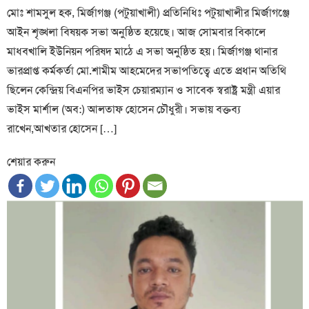
মোঃ শামসুল হক, মির্জাগঞ্জ (পটুয়াখালী) প্রতিনিধিঃ পটুয়াখালীর মির্জাগঞ্জে
আইন শৃঙ্খলা বিষয়ক সভা অনুষ্ঠিত হয়েছে। আজ সোমবার বিকালে
মাধবখালি ইউনিয়ন পরিষদ মাঠে এ সভা অনুষ্ঠিত হয়। মির্জাগঞ্জ থানার
ভারপ্রাপ্ত কর্মকর্তা মো.শামীম আহমেদের সভাপতিত্বে এতে প্রধান অতিথি
ছিলেন কেন্দ্রিয় বিএনপির ভাইস চেয়ারম্যান ও সাবেক স্বরাষ্ট্র মন্ত্রী এয়ার
ভাইস মার্শাল (অব:) আলতাফ হোসেন চৌধুরী। সভায় বক্তব্য
রাখেন,আখতার হোসেন […]
শেয়ার করুন