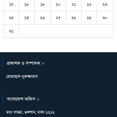
১৭
১৮
১৯
২০
২১
২২
২৩
২৪
২৫
২৬
২৭
২৮
২৯
৩০
৩১
প্রকাশক ও সম্পাদক :-
মোহাম্মাদ নুরুজ্জামান
বাংলাদেশ অফিস :-
মধ্য বাড্ডা, গুলশান, ঢাকা-১২১২