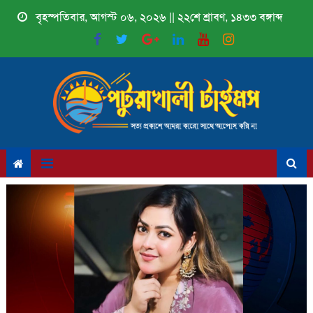
Skip
বৃহস্পতিবার, আগস্ট ০৬, ২০২৬ || ২২শে শ্রাবণ, ১৪৩৩ বঙ্গাব্দ
to
content