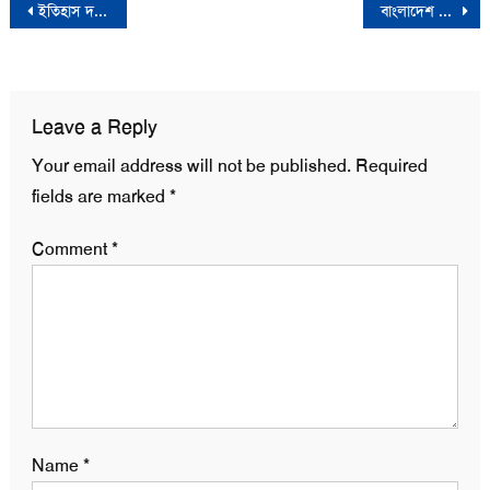
Post
ইতিহাস দখলের নোংরা খেলা বন্ধের আহ্বান উপদেষ্টা আসিফ মাহমুদের
বাংলাদেশ ও ভারতসহ বিভিন্ন দেশের অর্থ সহায়তা বাতিল করলো আমেরিকা
navigation
Leave a Reply
Your email address will not be published.
Required
fields are marked
*
Comment
*
Name
*