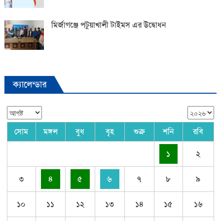
মির্জাগঞ্জে পটুয়াখালী টাইমস এর উদ্বোধন
ক্যালেন্ডার
সোম
মঙ্গল
বুধ
বৃহ
শুক্র
শনি
রবি
১
২
৩
৪
৫
৬
৭
৮
৯
১০
১১
১২
১৩
১৪
১৫
১৬