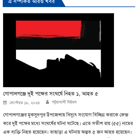
এ সম্পর্কিত আরও খবর
গোপালগঞ্জে দুই পক্ষের সংঘর্ষে নিহত ১, আহত ৫
Author
Posted
পটুয়াখালী টাইমস
সেপ্টেম্বর ১৮, ২০২৪
on
গোপালগঞ্জের মুকসুদপুর উপজেলায় বিদ্যুৎ সংযোগ বিচ্ছিন্ন করাকে কেন্দ্র
করে দুই পক্ষের মধ্যে সংঘর্ষের ঘটনা ঘটেছে। এতে সতীশ রায় (৫৫) নামের
এক ব্যক্তি নিহত হয়েছেন। তাছাড়া এ ঘটনায় অন্তত ৫ জন আহত হয়েছেন।