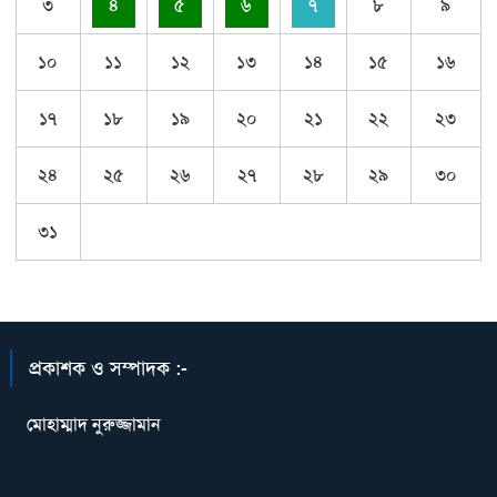
৩
৪
৫
৬
৭
৮
৯
১০
১১
১২
১৩
১৪
১৫
১৬
১৭
১৮
১৯
২০
২১
২২
২৩
২৪
২৫
২৬
২৭
২৮
২৯
৩০
৩১
প্রকাশক ও সম্পাদক :-
মোহাম্মাদ নুরুজ্জামান