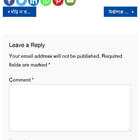
Post
দাঁড়ি না রাখায় আফগানিস্তানের ২৮০ সেনা বরখাস্ত
মির্জাগঞ্জে ইউপি চেয়ারম্যান কর্মস্থলে অনুপস্থিত, জন্ম নিবন্ধনের দায়িত্বে কৃষি কর্মকর্তা
navigation
Leave a Reply
Your email address will not be published.
Required
fields are marked
*
Comment
*