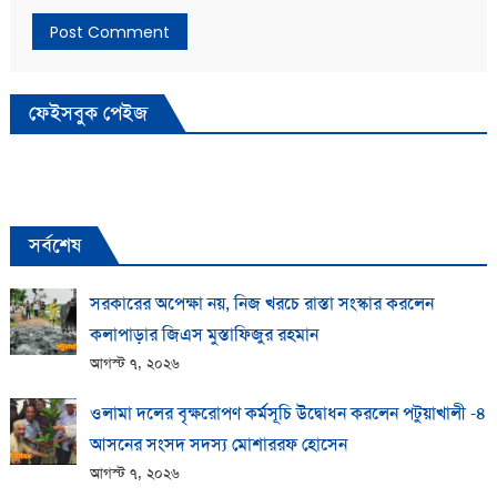
ফেইসবুক পেইজ
সর্বশেষ
সরকারের অপেক্ষা নয়, নিজ খরচে রাস্তা সংস্কার করলেন
কলাপাড়ার জিএস মুস্তাফিজুর রহমান
আগস্ট ৭, ২০২৬
ওলামা দলের বৃক্ষরোপণ কর্মসূচি উদ্বোধন করলেন পটুয়াখালী -৪
আসনের সংসদ সদস্য মোশাররফ হোসেন
আগস্ট ৭, ২০২৬