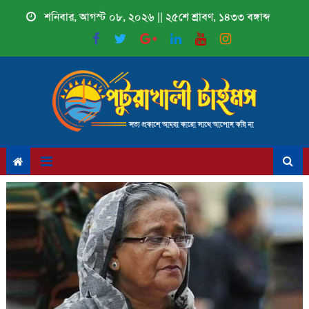
Skip
শনিবার, আগস্ট ০৮, ২০২৬ || ২৫শে শ্রাবণ, ১৪৩৩ বঙ্গাব্দ
to
content