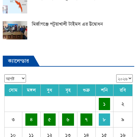
মির্জাগঞ্জে পটুয়াখালী টাইমস এর উদ্বোধন
ক্যালেন্ডার
সোম
মঙ্গল
বুধ
বৃহ
শুক্র
শনি
রবি
১
২
৩
৪
৫
৬
৭
৮
৯
১০
১১
১২
১৩
১৪
১৫
১৬