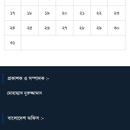
১৭
১৮
১৯
২০
২১
২২
২৩
২৪
২৫
২৬
২৭
২৮
২৯
৩০
৩১
প্রকাশক ও সম্পাদক :-
মোহাম্মাদ নুরুজ্জামান
বাংলাদেশ অফিস :-