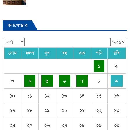
ক্যালেন্ডার
সোম
মঙ্গল
বুধ
বৃহ
শুক্র
শনি
রবি
১
২
৩
৪
৫
৬
৭
৮
৯
১০
১১
১২
১৩
১৪
১৫
১৬
১৭
১৮
১৯
২০
২১
২২
২৩
২৪
২৫
২৬
২৭
২৮
২৯
৩০