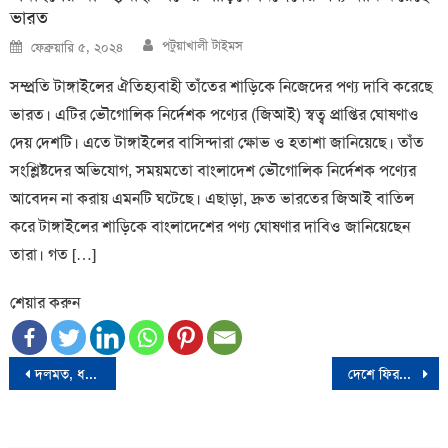
ভারত
Author
Posted
পটুয়াখালী টাইমস
ফেব্রুয়ারি ৫, ২০২৪
on
সম্প্রতি টাঙ্গাইলের ঐতিহ্যবাহী তাঁতের শাড়িকে নিজেদের পণ্য দাবি করেছে
ভারত। এটির ভৌগোলিক নির্দেশক পণ্যের (জিআই) স্বত্ব প্রাপ্তির ঘোষণাও
দেয় দেশটি। এতে টাঙ্গাইলের বাসিন্দারা ক্ষোভ ও হতাশা জানিয়েছে। তাঁত
সংশ্লিষ্টদের অভিযোগ, সময়মতো বাংলাদেশ ভৌগোলিক নির্দেশক পণ্যের
আবেদন না করায় এমনটি ঘটেছে। এছাড়া, দ্রুত ভারতের জিআই বাতিল
করে টাঙ্গাইলের শাড়িকে বাংলাদেশের পণ্য ঘোষণার দাবিও জানিয়েছেন
তারা। গত […]
শেয়ার করুন
Post
দলমত, ধর্ম, বর্ণ নির্বিশেষে সকলের এ দেশ- মুফতী ফয়জুল করীম
দেশে ফিরলেন আমিরাতে ক্ষমা পাওয়া ৫৬ জনের মধ্যে ১৪ বাংলাদেশী
navigation