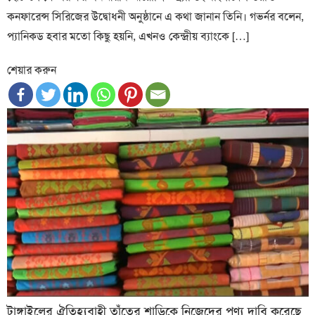
কনফারেন্স সিরিজের উদ্বোধনী অনুষ্ঠানে এ কথা জানান তিনি। গভর্নর বলেন,
প্যানিকড হবার মতো কিছু হয়নি, এখনও কেন্দ্রীয় ব্যাংকে […]
শেয়ার করুন
টাঙ্গাইলের ঐতিহ্যবাহী তাঁতের শাড়িকে নিজেদের পণ্য দাবি করেছে