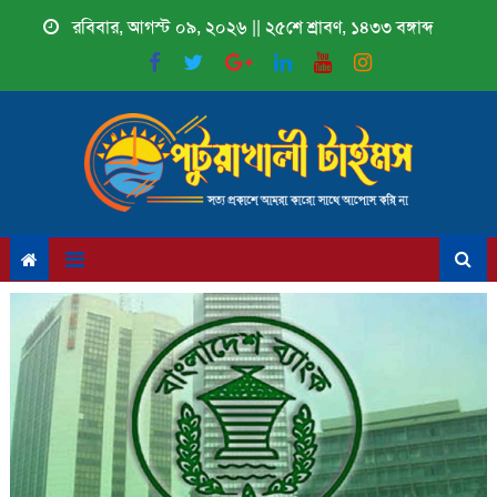
Skip
রবিবার, আগস্ট ০৯, ২০২৬ || ২৫শে শ্রাবণ, ১৪৩৩ বঙ্গাব্দ
to
content