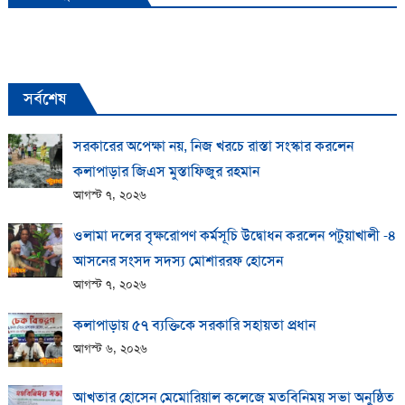
সর্বশেষ
সরকারের অপেক্ষা নয়, নিজ খরচে রাস্তা সংস্কার করলেন
কলাপাড়ার জিএস মুস্তাফিজুর রহমান
আগস্ট ৭, ২০২৬
ওলামা দলের বৃক্ষরোপণ কর্মসূচি উদ্বোধন করলেন পটুয়াখালী -৪
আসনের সংসদ সদস্য মোশাররফ হোসেন
আগস্ট ৭, ২০২৬
কলাপাড়ায় ​৫৭ ব্যক্তিকে সরকারি সহায়তা প্রধান
আগস্ট ৬, ২০২৬
আখতার হোসেন মেমোরিয়াল কলেজে মতবিনিময় সভা অনুষ্ঠিত